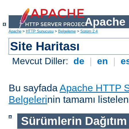
Apache 
Apache
>
HTTP Sunucusu
>
Belgeleme
>
Sürüm 2.4
Site Haritası
Mevcut Diller:
de
|
en
|
e
Bu sayfada
Apache HTTP S
Belgeleri
nin tamamı listelen
Sürümlerin Dağıtım B