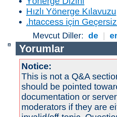
Yönerge Dizini
Hızlı Yönerge Kılavuzu
.htaccess için Geçersizl
Mevcut Diller:
de
|
e
Yorumlar
Notice:
This is not a Q&A sect
should be pointed towar
documentation or serve
moderators if they are 