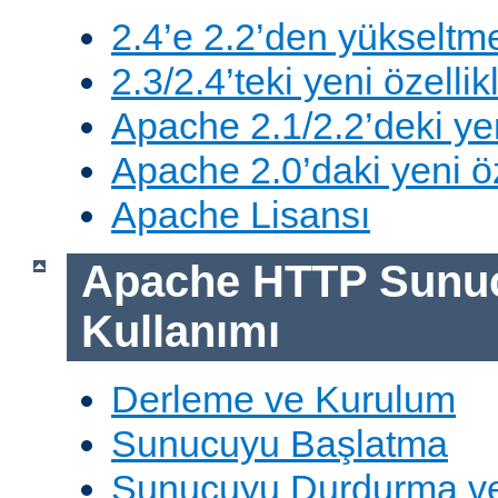
2.4’e 2.2’den yükseltm
2.3/2.4’teki yeni özellik
Apache 2.1/2.2’deki yen
Apache 2.0’daki yeni öz
Apache Lisansı
Apache HTTP Sunu
Kullanımı
Derleme ve Kurulum
Sunucuyu Başlatma
Sunucuyu Durdurma ve