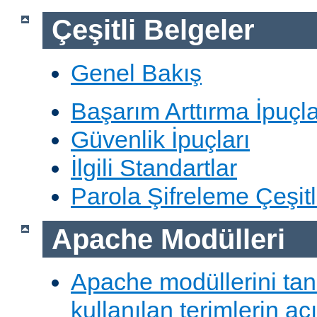
Çeşitli Belgeler
Genel Bakış
Başarım Arttırma İpuçla
Güvenlik İpuçları
İlgili Standartlar
Parola Şifreleme Çeşitl
Apache Modülleri
Apache modüllerini ta
kullanılan terimlerin aç