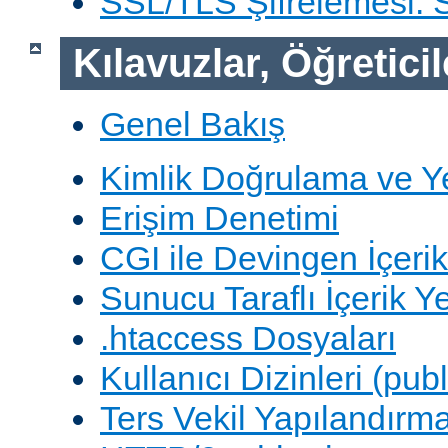
SSL/TLS Şifrelemesi:
Kılavuzlar, Öğreticil
Genel Bakış
Kimlik Doğrulama ve Y
Erişim Denetimi
CGI ile Devingen İçerik
Sunucu Taraflı İçerik Y
.htaccess Dosyaları
Kullanıcı Dizinleri (pub
Ters Vekil Yapılandırm