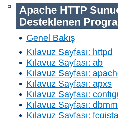
Apache HTTP Sunu
Desteklenen Progra
Genel Bakış
Kılavuz Sayfası: httpd
Kılavuz Sayfası: ab
Kılavuz Sayfası: apach
Kılavuz Sayfası: apxs
Kılavuz Sayfası: config
Kılavuz Sayfası: dbm
Kılavuz Sayfası: fcgista