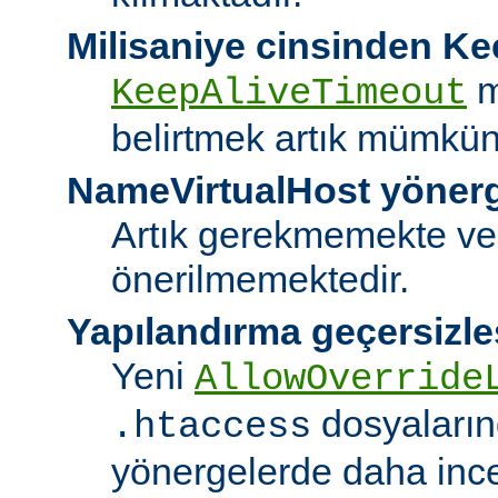
Milisaniye cinsinden K
m
KeepAliveTimeout
belirtmek artık mümkün
NameVirtualHost yöner
Artık gerekmemekte ve
önerilmemektedir.
Yapılandırma geçersizle
Yeni
AllowOverride
dosyalarınd
.htaccess
yönergelerde daha ince