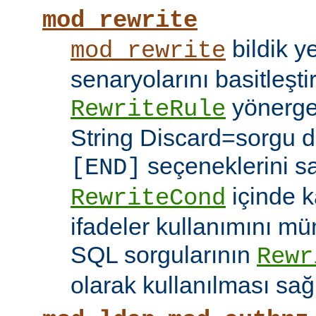
mod_rewrite
bildik 
mod_rewrite
senaryolarını basitleşti
yönerg
RewriteRule
String Discard=sorgu diz
seçeneklerini s
[END]
içinde k
RewriteCond
ifadeler kullanımını mü
SQL sorgularının
Rewr
olarak kullanılması sağ