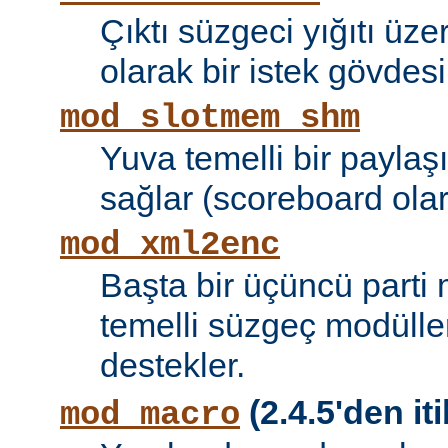
Çıktı süzgeci yığıtı üze
olarak bir istek gövdesi
mod_slotmem_shm
Yuva temelli bir paylaşı
sağlar (scoreboard olara
mod_xml2enc
Başta bir üçüncü parti
temelli süzgeç modüller
destekler.
(2.4.5'den iti
mod_macro