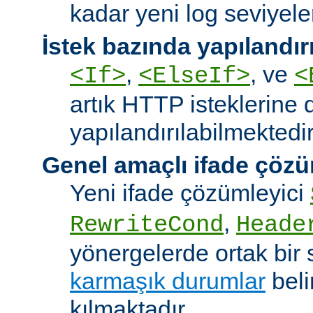
kadar yeni log seviyeler
İstek bazında yapılandı
,
, ve
<If>
<ElseIf>
<
artık HTTP isteklerine 
yapılandırılabilmektedir
Genel amaçlı ifade çözü
Yeni ifade çözümleyici
,
RewriteCond
Heade
yönergelerde ortak bir 
karmaşık durumlar
bel
kılmaktadır.