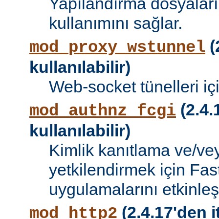
Yapılandırma dosyalar
kullanımını sağlar.
(
mod_proxy_wstunnel
kullanılabilir)
Web-socket tünelleri iç
(2.4.
mod_authnz_fcgi
kullanılabilir)
Kimlik kanıtlama ve/vey
yetkilendirmek için Fa
uygulamalarını etkinleşti
(2.4.17'den i
mod_http2