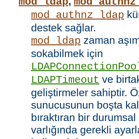
,
mod_ldap
mod_authnz
kü
mod_authnz_ldap
destek sağlar.
zaman aşıml
mod_ldap
sokabilmek için
LDAPConnectionPoo
ve birt
LDAPTimeout
geliştirmeler sahiptir. 
sunucusunun boşta kalm
bıraktıran bir durumsal
varlığında gerekli ayar