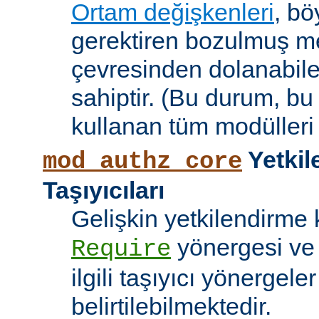
Ortam değişkenleri
, bö
gerektiren bozulmuş me
çevresinden dolanabile
sahiptir. (Bu durum, bu
kullanan tüm modülleri e
Yetkil
mod_authz_core
Taşıyıcıları
Gelişkin yetkilendirme k
yönergesi v
Require
ilgili taşıyıcı yönergele
belirtilebilmektedir.