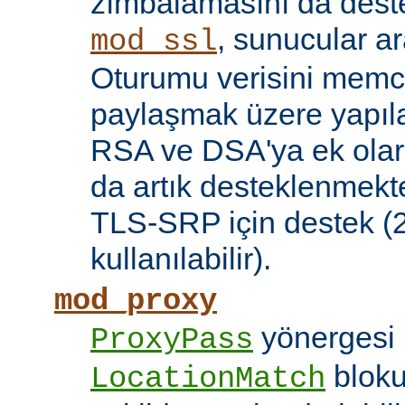
zımbalamasını da deste
, sunucular a
mod_ssl
Oturumu verisini mem
paylaşmak üzere yapılan
RSA ve DSA'ya ek olar
da artık desteklenmekte
TLS-SRP için destek (2.
kullanılabilir).
mod_proxy
yönergesi 
ProxyPass
bloku
LocationMatch