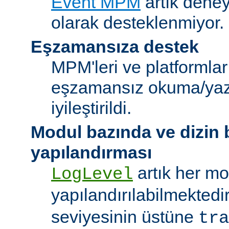
Event MPM
artık deney
olarak desteklenmiyor.
Eşzamansıza destek
MPM'leri ve platformlar
eşzamansız okuma/ya
iyileştirildi.
Modul bazında ve dizin
yapılandırması
artık her mo
LogLevel
yapılandırılabilmektedi
seviyesinin üstüne
tra