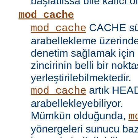
başlatılssa bile kalıcı ol
mod_cache
CACHE sü
mod_cache
arabellekleme üzerind
denetim sağlamak için 
zincirinin belli bir nokt
yerleştirilebilmektedir.
artık HEAD 
mod_cache
arabellekleyebiliyor.
Mümkün olduğunda,
m
yönergeleri sunucu bazı