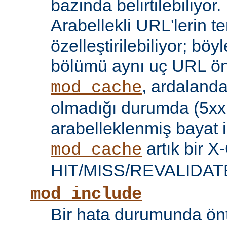
bazında belirtilebiliyor.
Arabellekli URL'lerin t
özelleştirilebiliyor; böy
bölümü aynı uç URL öne
, ardalanda
mod_cache
olmadığı durumda (5xx 
arabelleklenmiş bayat iç
artık bir X
mod_cache
HIT/MISS/REVALIDATE y
mod_include
Bir hata durumunda önt