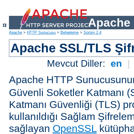
Apache 
Apache
>
HTTP Sunucusu
>
Belgeleme
>
Sürüm 2.4
Apache SSL/TLS Şif
Mevcut Diller:
en
|
Apache HTTP Sunucusun
Güvenli Soketler Katmanı (
Katmanı Güvenliği (TLS) pro
kullanıldığı Sağlam Şifrele
sağlayan
OpenSSL
kütüpha