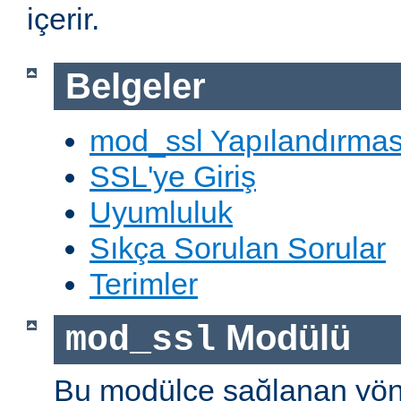
içerir.
Belgeler
mod_ssl Yapılandırmas
SSL'ye Giriş
Uyumluluk
Sıkça Sorulan Sorular
Terimler
Modülü
mod_ssl
Bu modülce sağlanan yön