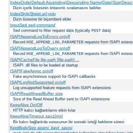
IndexOrderDefault Ascending|Descending Name|Date|Size|Descri
Dizin içerik listesinin öntanımlı sıralamasını belirler.
IndexStyleSheet
url-yolu
Dizin listesine bir biçembent ekler.
InputSed
sed-command
Sed command to filter request data (typically
data)
POST
ISAPIAppendLogToErrors on|off
Record
requests from ISAPI extensio
HSE_APPEND_LOG_PARAMETER
ISAPIAppendLogToQuery on|off
Record
requests from ISAPI extensio
HSE_APPEND_LOG_PARAMETER
ISAPICacheFile
file-path
[
file-path
] ...
ISAPI .dll files to be loaded at startup
ISAPIFakeAsync on|off
Fake asynchronous support for ISAPI callbacks
ISAPILogNotSupported on|off
Log unsupported feature requests from ISAPI extensions
ISAPIReadAheadBuffer
size
Size of the Read Ahead Buffer sent to ISAPI extensions
KeepAlive On|Off
HTTP kalıcı bağlantılarını etkin kılar
KeepAliveTimeout
[ms]
sayı
Bir kalıcı bağlantıda sunucunun bir sonraki isteği bekleme süresi
KeptBodySize
azami_bayt_sayısı