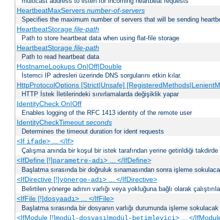
multicast address to listen for incoming heartbeat requests
HeartbeatMaxServers
number-of-servers
Specifies the maximum number of servers that will be sending heartbe
HeartbeatStorage
file-path
Path to store heartbeat data when using flat-file storage
HeartbeatStorage
file-path
Path to read heartbeat data
HostnameLookups On|Off|Double
İstemci IP adresleri üzerinde DNS sorgularını etkin kılar.
HttpProtocolOptions [Strict|Unsafe] [RegisteredMethods|LenientM
HTTP İstek İletilerindeki sınırlamalarda değişiklik yapar
IdentityCheck On|Off
Enables logging of the RFC 1413 identity of the remote user
IdentityCheckTimeout
seconds
Determines the timeout duration for ident requests
<If
> ... </If>
ifade
Çalışma anında bir koşul bir istek tarafından yerine getirildiği takdirde
<IfDefine [!]
> ... </IfDefine>
parametre-adı
Başlatma sırasında bir doğruluk sınamasından sonra işleme sokulacak
<IfDirective [!]
> ... </IfDirective>
yönerge-adı
Belirtilen yönerge adının varlığı veya yokluğuna bağlı olarak çalıştırıl
<IfFile [!]
> ... </IfFile>
dosyaadı
Başlatma sırasında bir dosyanın varlığı durumunda işleme sokulacak 
<IfModule [!]
|
> ... </IfModul
modül-dosyası
modül-betimleyici