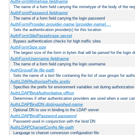
AuthFormMimetype
fieldname
The name of a form field carrying the mimetype of the body of the req
AuthFormPassword
fieldname
The name of a form field carrying the login password
AuthFormProvider
provider-name
[
provider-name
] ...
Sets the authentication provider(s) for this location
AuthFormSitePassphrase
secret
Bypass authentication checks for high traffic sites
AuthFormSize
size
The largest size of the form in bytes that will be parsed for the login d
AuthFormUsername
fieldname
The name of a form field carrying the login username
AuthGroupFile
file-path
Sets the name of a text file containing the list of user groups for autho
AuthLDAPAuthorizePrefix
prefix
Specifies the prefix for environment variables set during authorization
AuthLDAPBindAuthoritative off|on
Determines if other authentication providers are used when a user can
AuthLDAPBindDN
distinguished-name
Optional DN to use in binding to the LDAP server
AuthLDAPBindPassword
password
Password used in conjunction with the bind DN
AuthLDAPCharsetConfig
file-path
Language to charset conversion configuration file