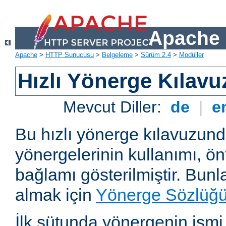
Apache 
Apache
>
HTTP Sunucusu
>
Belgeleme
>
Sürüm 2.4
>
Modüller
Hızlı Yönerge Kılavu
Mevcut Diller:
de
|
e
Bu hızlı yönerge kılavuzun
yönergelerinin kullanımı, ö
bağlamı gösterilmiştir. Bunlar
almak için
Yönerge Sözlüğ
İlk sütunda yönergenin ismi ve