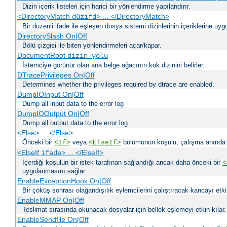
Dizin içerik listeleri için harici bir yönlendirme yapılandırır.
<DirectoryMatch
> ... </DirectoryMatch>
düzifd
Bir düzenli ifade ile eşleşen dosya sistemi dizinlerinin içeriklerine u
DirectorySlash On|Off
Bölü çizgisi ile biten yönlendirmeleri açar/kapar.
DocumentRoot
dizin-yolu
İstemciye görünür olan ana belge ağacının kök dizinini belirler.
DTracePrivileges On|Off
Determines whether the privileges required by dtrace are enabled.
DumpIOInput On|Off
Dump all input data to the error log
DumpIOOutput On|Off
Dump all output data to the error log
<Else> ... </Else>
Önceki bir
veya
bölümünün koşulu, çalışma anında bir
<If>
<ElseIf>
<ElseIf
> ... </ElseIf>
ifade
İçerdiği koşulun bir istek tarafınan sağlandığı ancak daha önceki bir
<
uygulanmasını sağlar
EnableExceptionHook On|Off
Bir çöküş sonrası olağandışılık eylemcilerini çalıştıracak kancayı etkin
EnableMMAP On|Off
Teslimat sırasında okunacak dosyalar için bellek eşlemeyi etkin kılar.
EnableSendfile On|Off