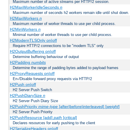
Maximum number of active streams per HTTP/2 session.
H2MaxWorkerIdleSeconds
n
Maximum number of seconds h2 workers remain idle until shut down.
H2MaxWorkers
n
Maximum number of worker threads to use per child process.
H2MinWorkers
n
Minimal number of worker threads to use per child process.
H2ModernTLSOnly on|off
Require HTTP/2 connections to be "modern TLS" only
H2OutputBuffering on|off
Determine buffering behaviour of output
H2Padding
numbits
Determine the range of padding bytes added to payload frames
H2ProxyRequests on|off
En-/Disable forward proxy requests via HTTP/2
H2Push on|off
H2 Server Push Switch
H2PushDiarySize
n
H2 Server Push Diary Size
H2PushPriority
mime-type
[after|before|interleaved] [
weight
]
H2 Server Push Priority
H2PushResource [add]
path
[critical]
Declares resources for early pushing to the client
H2SerializeHeaders on|off