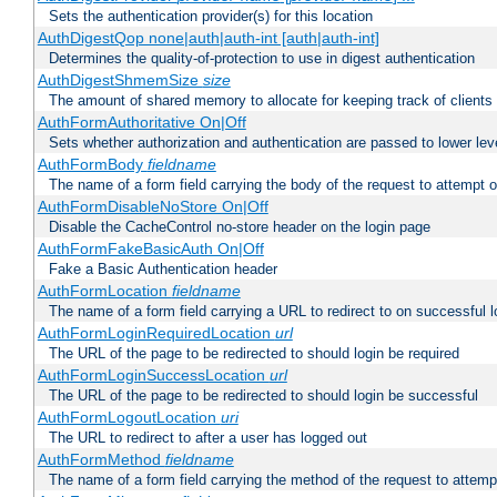
Sets the authentication provider(s) for this location
AuthDigestQop none|auth|auth-int [auth|auth-int]
Determines the quality-of-protection to use in digest authentication
AuthDigestShmemSize
size
The amount of shared memory to allocate for keeping track of clients
AuthFormAuthoritative On|Off
Sets whether authorization and authentication are passed to lower le
AuthFormBody
fieldname
The name of a form field carrying the body of the request to attempt 
AuthFormDisableNoStore On|Off
Disable the CacheControl no-store header on the login page
AuthFormFakeBasicAuth On|Off
Fake a Basic Authentication header
AuthFormLocation
fieldname
The name of a form field carrying a URL to redirect to on successful l
AuthFormLoginRequiredLocation
url
The URL of the page to be redirected to should login be required
AuthFormLoginSuccessLocation
url
The URL of the page to be redirected to should login be successful
AuthFormLogoutLocation
uri
The URL to redirect to after a user has logged out
AuthFormMethod
fieldname
The name of a form field carrying the method of the request to attemp