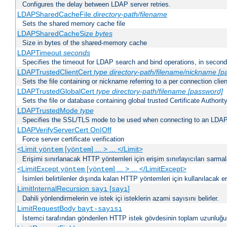
Configures the delay between LDAP server retries.
LDAPSharedCacheFile
directory-path/filename
Sets the shared memory cache file
LDAPSharedCacheSize
bytes
Size in bytes of the shared-memory cache
LDAPTimeout
seconds
Specifies the timeout for LDAP search and bind operations, in secon
LDAPTrustedClientCert
type
directory-path/filename/nickname
[p
Sets the file containing or nickname referring to a per connection clien
LDAPTrustedGlobalCert
type
directory-path/filename
[password]
Sets the file or database containing global trusted Certificate Authority 
LDAPTrustedMode
type
Specifies the SSL/TLS mode to be used when connecting to an LDAP
LDAPVerifyServerCert On|Off
Force server certificate verification
<Limit
[
] ... > ... </Limit>
yöntem
yöntem
Erişimi sınırlanacak HTTP yöntemleri için erişim sınırlayıcıları sarmal
<LimitExcept
[
] ... > ... </LimitExcept>
yöntem
yöntem
İsimleri belirtilenler dışında kalan HTTP yöntemleri için kullanılacak er
LimitInternalRecursion
[
]
sayı
sayı
Dahili yönlendirmelerin ve istek içi isteklerin azami sayısını belirler.
LimitRequestBody
bayt-sayısı
İstemci tarafından gönderilen HTTP istek gövdesinin toplam uzunluğun