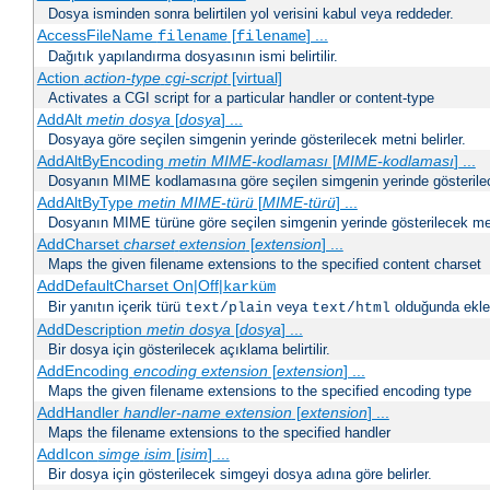
Dosya isminden sonra belirtilen yol verisini kabul veya reddeder.
AccessFileName
[
] ...
filename
filename
Dağıtık yapılandırma dosyasının ismi belirtilir.
Action
action-type
cgi-script
[virtual]
Activates a CGI script for a particular handler or content-type
AddAlt
metin
dosya
[
dosya
] ...
Dosyaya göre seçilen simgenin yerinde gösterilecek metni belirler.
AddAltByEncoding
metin
MIME-kodlaması
[
MIME-kodlaması
] ...
Dosyanın MIME kodlamasına göre seçilen simgenin yerinde gösterilece
AddAltByType
metin
MIME-türü
[
MIME-türü
] ...
Dosyanın MIME türüne göre seçilen simgenin yerinde gösterilecek metn
AddCharset
charset
extension
[
extension
] ...
Maps the given filename extensions to the specified content charset
AddDefaultCharset On|Off|
karküm
Bir yanıtın içerik türü
veya
olduğunda eklen
text/plain
text/html
AddDescription
metin dosya
[
dosya
] ...
Bir dosya için gösterilecek açıklama belirtilir.
AddEncoding
encoding
extension
[
extension
] ...
Maps the given filename extensions to the specified encoding type
AddHandler
handler-name
extension
[
extension
] ...
Maps the filename extensions to the specified handler
AddIcon
simge
isim
[
isim
] ...
Bir dosya için gösterilecek simgeyi dosya adına göre belirler.