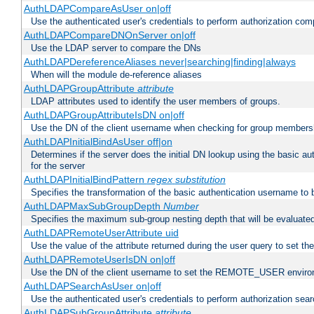
AuthLDAPCompareAsUser on|off
Use the authenticated user's credentials to perform authorization co
AuthLDAPCompareDNOnServer on|off
Use the LDAP server to compare the DNs
AuthLDAPDereferenceAliases never|searching|finding|always
When will the module de-reference aliases
AuthLDAPGroupAttribute
attribute
LDAP attributes used to identify the user members of groups.
AuthLDAPGroupAttributeIsDN on|off
Use the DN of the client username when checking for group members
AuthLDAPInitialBindAsUser off|on
Determines if the server does the initial DN lookup using the basic a
for the server
AuthLDAPInitialBindPattern
regex
substitution
Specifies the transformation of the basic authentication username to
AuthLDAPMaxSubGroupDepth
Number
Specifies the maximum sub-group nesting depth that will be evaluated
AuthLDAPRemoteUserAttribute uid
Use the value of the attribute returned during the user query to se
AuthLDAPRemoteUserIsDN on|off
Use the DN of the client username to set the REMOTE_USER environ
AuthLDAPSearchAsUser on|off
Use the authenticated user's credentials to perform authorization sea
AuthLDAPSubGroupAttribute
attribute