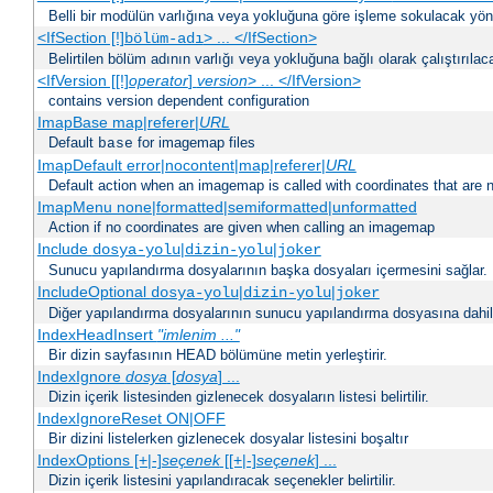
Belli bir modülün varlığına veya yokluğuna göre işleme sokulacak yöne
<IfSection [!]
> ... </IfSection>
bölüm-adı
Belirtilen bölüm adının varlığı veya yokluğuna bağlı olarak çalıştırılac
<IfVersion [[!]
operator
]
version
> ... </IfVersion>
contains version dependent configuration
ImapBase map|referer|
URL
Default
for imagemap files
base
ImapDefault error|nocontent|map|referer|
URL
Default action when an imagemap is called with coordinates that are n
ImapMenu none|formatted|semiformatted|unformatted
Action if no coordinates are given when calling an imagemap
Include
|
|
dosya-yolu
dizin-yolu
joker
Sunucu yapılandırma dosyalarının başka dosyaları içermesini sağlar.
IncludeOptional
|
|
dosya-yolu
dizin-yolu
joker
Diğer yapılandırma dosyalarının sunucu yapılandırma dosyasına dahil 
IndexHeadInsert
"imlenim ..."
Bir dizin sayfasının HEAD bölümüne metin yerleştirir.
IndexIgnore
dosya
[
dosya
] ...
Dizin içerik listesinden gizlenecek dosyaların listesi belirtilir.
IndexIgnoreReset ON|OFF
Bir dizini listelerken gizlenecek dosyalar listesini boşaltır
IndexOptions [+|-]
seçenek
[[+|-]
seçenek
] ...
Dizin içerik listesini yapılandıracak seçenekler belirtilir.