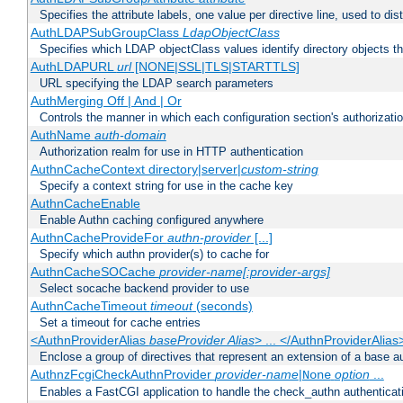
Specifies the attribute labels, one value per directive line, used to d
AuthLDAPSubGroupClass
LdapObjectClass
Specifies which LDAP objectClass values identify directory objects t
AuthLDAPURL
url
[NONE|SSL|TLS|STARTTLS]
URL specifying the LDAP search parameters
AuthMerging Off | And | Or
Controls the manner in which each configuration section's authorizatio
AuthName
auth-domain
Authorization realm for use in HTTP authentication
AuthnCacheContext directory|server|
custom-string
Specify a context string for use in the cache key
AuthnCacheEnable
Enable Authn caching configured anywhere
AuthnCacheProvideFor
authn-provider
[...]
Specify which authn provider(s) to cache for
AuthnCacheSOCache
provider-name[:provider-args]
Select socache backend provider to use
AuthnCacheTimeout
timeout
(seconds)
Set a timeout for cache entries
<AuthnProviderAlias
baseProvider Alias
> ... </AuthnProviderAlias
Enclose a group of directives that represent an extension of a base au
AuthnzFcgiCheckAuthnProvider
provider-name
|
option
...
None
Enables a FastCGI application to handle the check_authn authenticat