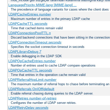
mod_include gibi süzgeçler tarafından kullanılma olasılığına karşı istek
LanguagePriority
MIME-lang
[
MIME-lang
] ...
The precedence of language variants for cases where the client does
LDAPCacheEntries
number
Maximum number of entries in the primary LDAP cache
LDAPCacheTTL
seconds
Time that cached items remain valid
LDAPConnectionPoolTTL
n
Discard backend connections that have been sitting in the connection
LDAPConnectionTimeout
seconds
Specifies the socket connection timeout in seconds
LDAPLibraryDebug
7
Enable debugging in the LDAP SDK
LDAPOpCacheEntries
number
Number of entries used to cache LDAP compare operations
LDAPOpCacheTTL
seconds
Time that entries in the operation cache remain valid
LDAPReferralHopLimit
number
The maximum number of referral hops to chase before terminating a
LDAPReferrals On|Off|default
Enable referral chasing during queries to the LDAP server.
LDAPRetries
number-of-retries
Configures the number of LDAP server retries.
LDAPRetryDelay
seconds