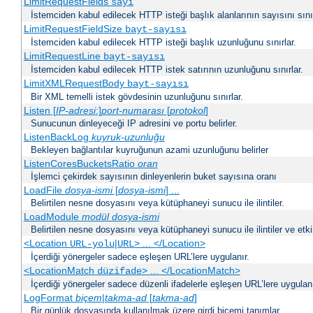
LimitRequestFields
sayı
İstemciden kabul edilecek HTTP isteği başlık alanlarının sayısını sınır
LimitRequestFieldSize
bayt-sayısı
İstemciden kabul edilecek HTTP isteği başlık uzunluğunu sınırlar.
LimitRequestLine
bayt-sayısı
İstemciden kabul edilecek HTTP istek satırının uzunluğunu sınırlar.
LimitXMLRequestBody
bayt-sayısı
Bir XML temelli istek gövdesinin uzunluğunu sınırlar.
Listen [
IP-adresi
:]
port-numarası
[
protokol
]
Sunucunun dinleyeceği IP adresini ve portu belirler.
ListenBackLog
kuyruk-uzunluğu
Bekleyen bağlantılar kuyruğunun azami uzunluğunu belirler
ListenCoresBucketsRatio
oran
İşlemci çekirdek sayısının dinleyenlerin buket sayısına oranı
LoadFile
dosya-ismi
[
dosya-ismi
] ...
Belirtilen nesne dosyasını veya kütüphaneyi sunucu ile ilintiler.
LoadModule
modül dosya-ismi
Belirtilen nesne dosyasını veya kütüphaneyi sunucu ile ilintiler ve etki
<Location
|
> ... </Location>
URL-yolu
URL
İçerdiği yönergeler sadece eşleşen URL’lere uygulanır.
<LocationMatch
> ... </LocationMatch>
düzifade
İçerdiği yönergeler sadece düzenli ifadelerle eşleşen URL’lere uygulanı
LogFormat
biçem
|
takma-ad
[
takma-ad
]
Bir günlük dosyasında kullanılmak üzere girdi biçemi tanımlar.