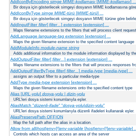
AddIconByEncoding
simge
MIME-kodlaması
[
MIME-kodlaması
] ..
Bir dosya için gösterilecek simgeyi dosyanın MIME kodlamasına göre b
AddIconByType
simge
MIME-türü
[
MIME-türü
] ...
Bir dosya için gösterilecek simgeyi dosyanın MIME türüne göre belirle
AddInputFilter
filter
[;
filter
...]
extension
[
extension
] ...
Maps filename extensions to the filters that will process client reques
AddLanguage
language-tag
extension
[
extension
] ...
Maps the given filename extension to the specified content language
AddModuleInfo
module-name
string
Adds additional information to the module information displayed by the
AddOutputFilter
filter
[;
filter
...]
extension
[
extension
] ...
Maps filename extensions to the filters that will process responses fr
AddOutputFilterByType
filter
[;
filter
...]
media-type
[
media-type
] ...
assigns an output filter to a particular media-type
AddType
media-type
extension
[
extension
] ...
Maps the given filename extensions onto the specified content type
Alias [
URL-yolu
]
dosya-yolu
|
dizin-yolu
URL’leri dosya sistemi konumlarıyla eşler.
AliasMatch "
düzenli-ifade
" "
dosya-yolu
|
dizin-yolu
"
URL’leri dosya sistemi konumlarıyla düzenli ifadeleri kullanarak eşler.
AliasPreservePath OFF|ON
Map the full path after the alias in a location.
Allow from all|
host
|env=[!]
env-variable
[
host
|env=[!]
env-variable
] .
Controls which hosts can access an area of the server