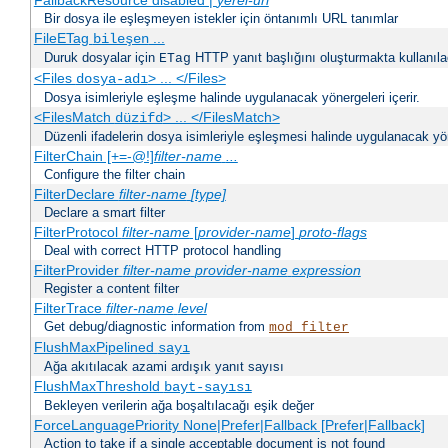
FallbackResource disabled |
yerel-url
Bir dosya ile eşleşmeyen istekler için öntanımlı URL tanımlar
FileETag
...
bileşen
Duruk dosyalar için
HTTP yanıt başlığını oluşturmakta kullanılaca
ETag
<Files
> ... </Files>
dosya-adı
Dosya isimleriyle eşleşme halinde uygulanacak yönergeleri içerir.
<FilesMatch
> ... </FilesMatch>
düzifd
Düzenli ifadelerin dosya isimleriyle eşleşmesi halinde uygulanacak yöne
FilterChain [+=-@!]
filter-name
...
Configure the filter chain
FilterDeclare
filter-name
[type]
Declare a smart filter
FilterProtocol
filter-name
[
provider-name
]
proto-flags
Deal with correct HTTP protocol handling
FilterProvider
filter-name
provider-name
expression
Register a content filter
FilterTrace
filter-name
level
Get debug/diagnostic information from
mod_filter
FlushMaxPipelined
sayı
Ağa akıtılacak azami ardışık yanıt sayısı
FlushMaxThreshold
bayt-sayısı
Bekleyen verilerin ağa boşaltılacağı eşik değer
ForceLanguagePriority None|Prefer|Fallback [Prefer|Fallback]
Action to take if a single acceptable document is not found