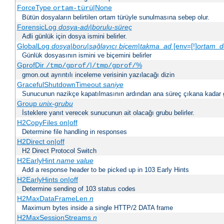
ForceType
|None
ortam-türü
Bütün dosyaların belirtilen ortam türüyle sunulmasına sebep olur.
ForensicLog
dosya-adı
|
borulu-süreç
Adli günlük için dosya ismini belirler.
GlobalLog
dosya
|
boru
|
sağlayıcı
biçem
|
takma_ad
[env=[!]
ortam_d
Günlük dosyasının ismini ve biçemini belirler
GprofDir
|
%
/tmp/gprof/
/tmp/gprof/
gmon.out ayrıntılı inceleme verisinin yazılacağı dizin
GracefulShutdownTimeout
saniye
Sunucunun nazikçe kapatılmasının ardından ana süreç çıkana kadar ge
Group
unix-grubu
İsteklere yanıt verecek sunucunun ait olacağı grubu belirler.
H2CopyFiles on|off
Determine file handling in responses
H2Direct on|off
H2 Direct Protocol Switch
H2EarlyHint
name
value
Add a response header to be picked up in 103 Early Hints
H2EarlyHints on|off
Determine sending of 103 status codes
H2MaxDataFrameLen
n
Maximum bytes inside a single HTTP/2 DATA frame
H2MaxSessionStreams
n