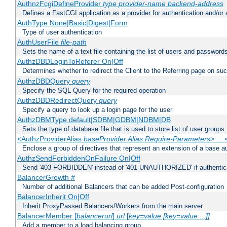
AuthnzFcgiDefineProvider
type
provider-name
backend-address
Defines a FastCGI application as a provider for authentication and/or 
AuthType None|Basic|Digest|Form
Type of user authentication
AuthUserFile
file-path
Sets the name of a text file containing the list of users and passwords
AuthzDBDLoginToReferer On|Off
Determines whether to redirect the Client to the Referring page on succ
AuthzDBDQuery
query
Specify the SQL Query for the required operation
AuthzDBDRedirectQuery
query
Specify a query to look up a login page for the user
AuthzDBMType default|SDBM|GDBM|NDBM|DB
Sets the type of database file that is used to store list of user groups
<AuthzProviderAlias
baseProvider Alias Require-Parameters
> ...
Enclose a group of directives that represent an extension of a base au
AuthzSendForbiddenOnFailure On|Off
Send '403 FORBIDDEN' instead of '401 UNAUTHORIZED' if authenticat
BalancerGrowth
#
Number of additional Balancers that can be added Post-configuration
BalancerInherit On|Off
Inherit ProxyPassed Balancers/Workers from the main server
BalancerMember [
balancerurl
]
url
[
key=value [key=value ...]]
Add a member to a load balancing group