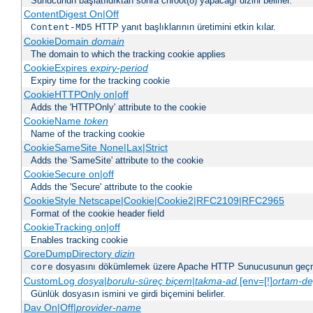
Sunucunun başlatıldıktan sonra chroot(8) yapacağı dizini belirler.
ContentDigest On|Off
HTTP yanıt başlıklarının üretimini etkin kılar.
Content-MD5
CookieDomain
domain
The domain to which the tracking cookie applies
CookieExpires
expiry-period
Expiry time for the tracking cookie
CookieHTTPOnly on|off
Adds the 'HTTPOnly' attribute to the cookie
CookieName
token
Name of the tracking cookie
CookieSameSite None|Lax|Strict
Adds the 'SameSite' attribute to the cookie
CookieSecure on|off
Adds the 'Secure' attribute to the cookie
CookieStyle Netscape|Cookie|Cookie2|RFC2109|RFC2965
Format of the cookie header field
CookieTracking on|off
Enables tracking cookie
CoreDumpDirectory
dizin
dosyasını dökümlemek üzere Apache HTTP Sunucusunun geçme
core
CustomLog
dosya
|
borulu-süreç
biçem
|
takma-ad
[env=[!]
ortam-de
Günlük dosyasın ismini ve girdi biçemini belirler.
Dav On|Off|
provider-name