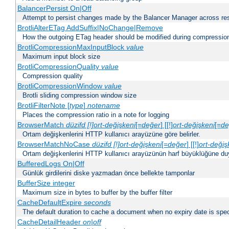
BalancerPersist On|Off
Attempt to persist changes made by the Balancer Manager across res
BrotliAlterETag AddSuffix|NoChange|Remove
How the outgoing ETag header should be modified during compressio
BrotliCompressionMaxInputBlock
value
Maximum input block size
BrotliCompressionQuality
value
Compression quality
BrotliCompressionWindow
value
Brotli sliding compression window size
BrotliFilterNote [
type
]
notename
Places the compression ratio in a note for logging
BrowserMatch
düzifd [!]ort-değişkeni
[=
değer
] [[!]
ort-değişkeni
[=
de
Ortam değişkenlerini HTTP kullanıcı arayüzüne göre belirler.
BrowserMatchNoCase
düzifd [!]ort-değişkeni
[=
değer
] [[!]
ort-değiş
Ortam değişkenlerini HTTP kullanıcı arayüzünün harf büyüklüğüne duyar
BufferedLogs On|Off
Günlük girdilerini diske yazmadan önce bellekte tamponlar
BufferSize integer
Maximum size in bytes to buffer by the buffer filter
CacheDefaultExpire
seconds
The default duration to cache a document when no expiry date is spec
CacheDetailHeader
on|off