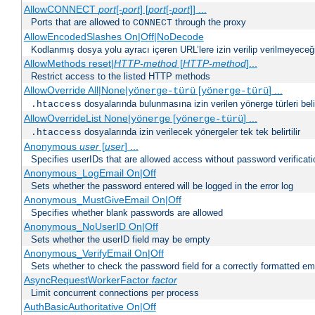
AllowCONNECT
port
[-
port
] [
port
[-
port
]] ...
Ports that are allowed to
through the proxy
CONNECT
AllowEncodedSlashes On|Off|NoDecode
Kodlanmış dosya yolu ayracı içeren URL’lere izin verilip verilmeyeceğin
AllowMethods reset|
HTTP-method
[
HTTP-method
]...
Restrict access to the listed HTTP methods
AllowOverride All|None|
[
] ...
yönerge-türü
yönerge-türü
dosyalarında bulunmasına izin verilen yönerge türleri belirt
.htaccess
AllowOverrideList None|
[
] ...
yönerge
yönerge-türü
dosyalarında izin verilecek yönergeler tek tek belirtilir
.htaccess
Anonymous
user
[
user
] ...
Specifies userIDs that are allowed access without password verificati
Anonymous_LogEmail On|Off
Sets whether the password entered will be logged in the error log
Anonymous_MustGiveEmail On|Off
Specifies whether blank passwords are allowed
Anonymous_NoUserID On|Off
Sets whether the userID field may be empty
Anonymous_VerifyEmail On|Off
Sets whether to check the password field for a correctly formatted em
AsyncRequestWorkerFactor
factor
Limit concurrent connections per process
AuthBasicAuthoritative On|Off