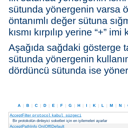
sütunda yönergenin varsa ön
öntanımlı değer sütuna sı
kısmı kırpılıp yerine “+” imi
Aşağıda sağdaki gösterge t
sütunda yönergenin kullanım
dördüncü sütunda ise yönerg
A
|
B
|
C
|
D
|
E
|
F
|
G
|
H
|
I
|
K
|
L
|
M
|
N
|
AcceptFilter
protocol
kabul_süzgeci
Bir protokolün dinleyici soketleri için en iyilemeleri ayarlar
AcceptPathInfo On|Off|Default