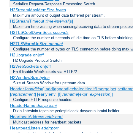
Serialize Request/Response Processing Switch
H2StreamMaxMemSize
bytes
Maximum amount of output data buffered per stream.
H2StreamTimeout
time-interval
[s]
Maximum time waiting when sending/receiving data to stream proces
H2TLSCoolDownSecs
seconds
Configure the number of seconds of idle time on TLS before shrinking
H2TLSWarmUpSize
amount
Configure the number of bytes on TLS connection before doing max w
H2Upgrade on|off
H2 Upgrade Protocol Switch
H2WebSockets on|off
En-/Disable WebSockets via HTTP/2
H2WindowSize
bytes
Size of Stream Window for upstream data.
Header [
condition
] add|append|echo|edit|edit*|merge|set|setifem
[
replacement
] [early|env=[!]
varname
|expr=
expression
]]
Configure HTTP response headers
HeaderName
dosya-ismi
Dizin listesinin tepesine yerleştirilecek dosyanın ismini belirler.
HeartbeatAddress
addr:port
Multicast address for heartbeat packets
HeartbeatListen
addr:port