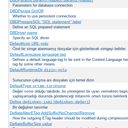
DBDParams
param1
=
value1
[,
param2
=
value2
]
Parameters for database connection
DBDPersist On|Off
Whether to use persistent connections
DBDPrepareSQL
"SQL statement"
label
Define an SQL prepared statement
DBDriver
name
Specify an SQL driver
DefaultIcon
URL-yolu
Özel bir simge atanmamış dosyalar için gösterilecek simgeyi belirler.
DefaultLanguage
language-tag
Defines a default language-tag to be sent in the Content-Language head
tag by some other means.
DefaultRuntimeDir
dizin-yolu
Sunucunun çalışma anı dosyaları için temel dizin
DefaultType
|none
ortam-türü
Değeri
olduğu takdirde, bu yönergenin bir uyarı vermekten başk
none
saptayamadığı durumda göndereceği öntanımlı ortam türünü belirlerdi
Define
[
]
değişken-ismi
değişken-değeri
Bir değişken tanımlar
DeflateAlterETag AddSuffix|NoChange|Remove
How the outgoing ETag header should be modified during compressio
DeflateBufferSize
value