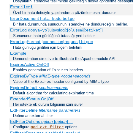
Dosyaların istemciye tesliminde çekirdeğin dosya gönderme desteğinin 
Error
ileti
Özel bir hata iletisiyle yapılandırma çözümlemesini durdurur
ErrorDocument
hata-kodu
belge
Bir hata durumunda sunucunun istemciye ne döndüreceğini belirler.
ErrorLog
|syslog[:[
][:
]]
dosya-yolu
oluşum
etiket
Sunucunun hata günlüğünü tutacağı yeri belirler.
ErrorLogFormat [connection|request]
biçem
Hata günlüğü girdileri için biçem belirtimi
Example
Demonstration directive to illustrate the Apache module API
ExpiresActive On|Off
Enables generation of
headers
Expires
ExpiresByType
MIME-type
<code>seconds
Value of the
header configured by MIME type
Expires
ExpiresDefault
<code>seconds
Default algorithm for calculating expiration time
ExtendedStatus On|Off
Her istekte ek durum bilgisinin izini sürer
ExtFilterDefine
filtername
parameters
Define an external filter
ExtFilterOptions
option
[
option
] ...
Configure
options
mod_ext_filter