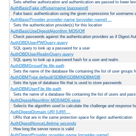
Sets whether authorization and authentication are passed to lower le
AuthBasicFake off|
username
[
password
]
Fake basic authentication using the given expressions for username
AuthBasicProvider
provider-name
[
provider-name
] ...
Sets the authentication provider(s) for this location
AuthBasicUseDigestAlgorithm MD5|Off
Check passwords against the authentication providers as if Digest Aut
AuthDBDUserPWQuery
query
SQL query to look up a password for a user
AuthDBDUserRealmQuery
query
SQL query to look up a password hash for a user and realm.
AuthDBMGroupFile
file-path
Sets the name of the database file containing the list of user groups f
AuthDBMType default|SDBM|GDBM|NDBM|DB
Sets the type of database file that is used to store passwords
AuthDBMUserFile
file-path
Sets the name of a database file containing the list of users and pass
AuthDigestAlgorithm MD5|MD5-sess
Selects the algorithm used to calculate the challenge and response ha
AuthDigestDomain
URI
[
URI
] ...
URIs that are in the same protection space for digest authentication
AuthDigestNonceLifetime
seconds
How long the server nonce is valid
AuthDigestProvider
provider-name
[
provider-name
] ...