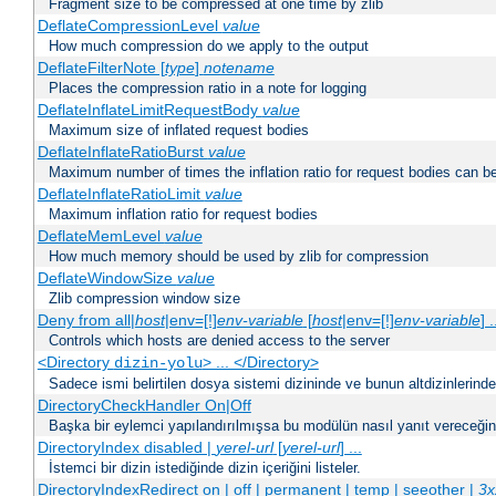
Fragment size to be compressed at one time by zlib
DeflateCompressionLevel
value
How much compression do we apply to the output
DeflateFilterNote [
type
]
notename
Places the compression ratio in a note for logging
DeflateInflateLimitRequestBody
value
Maximum size of inflated request bodies
DeflateInflateRatioBurst
value
Maximum number of times the inflation ratio for request bodies can b
DeflateInflateRatioLimit
value
Maximum inflation ratio for request bodies
DeflateMemLevel
value
How much memory should be used by zlib for compression
DeflateWindowSize
value
Zlib compression window size
Deny from all|
host
|env=[!]
env-variable
[
host
|env=[!]
env-variable
] .
Controls which hosts are denied access to the server
<Directory
> ... </Directory>
dizin-yolu
Sadece ismi belirtilen dosya sistemi dizininde ve bunun altdizinlerind
DirectoryCheckHandler On|Off
Başka bir eylemci yapılandırılmışsa bu modülün nasıl yanıt vereceğini 
DirectoryIndex disabled |
yerel-url
[
yerel-url
] ...
İstemci bir dizin istediğinde dizin içeriğini listeler.
DirectoryIndexRedirect on | off | permanent | temp | seeother |
3x