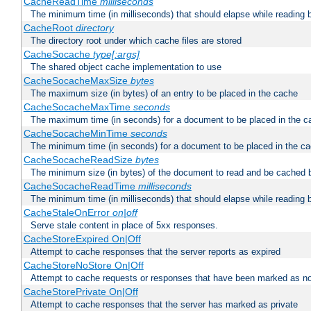
CacheReadTime
milliseconds
The minimum time (in milliseconds) that should elapse while reading 
CacheRoot
directory
The directory root under which cache files are stored
CacheSocache
type[:args]
The shared object cache implementation to use
CacheSocacheMaxSize
bytes
The maximum size (in bytes) of an entry to be placed in the cache
CacheSocacheMaxTime
seconds
The maximum time (in seconds) for a document to be placed in the c
CacheSocacheMinTime
seconds
The minimum time (in seconds) for a document to be placed in the c
CacheSocacheReadSize
bytes
The minimum size (in bytes) of the document to read and be cached 
CacheSocacheReadTime
milliseconds
The minimum time (in milliseconds) that should elapse while reading 
CacheStaleOnError
on|off
Serve stale content in place of 5xx responses.
CacheStoreExpired On|Off
Attempt to cache responses that the server reports as expired
CacheStoreNoStore On|Off
Attempt to cache requests or responses that have been marked as no
CacheStorePrivate On|Off
Attempt to cache responses that the server has marked as private