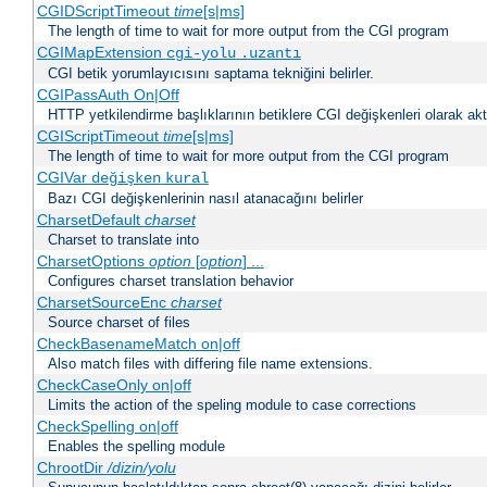
CGIDScriptTimeout
time
[s|ms]
The length of time to wait for more output from the CGI program
CGIMapExtension
cgi-yolu
.uzantı
CGI betik yorumlayıcısını saptama tekniğini belirler.
CGIPassAuth On|Off
HTTP yetkilendirme başlıklarının betiklere CGI değişkenleri olarak akta
CGIScriptTimeout
time
[s|ms]
The length of time to wait for more output from the CGI program
CGIVar
değişken
kural
Bazı CGI değişkenlerinin nasıl atanacağını belirler
CharsetDefault
charset
Charset to translate into
CharsetOptions
option
[
option
] ...
Configures charset translation behavior
CharsetSourceEnc
charset
Source charset of files
CheckBasenameMatch on|off
Also match files with differing file name extensions.
CheckCaseOnly on|off
Limits the action of the speling module to case corrections
CheckSpelling on|off
Enables the spelling module
ChrootDir
/dizin/yolu