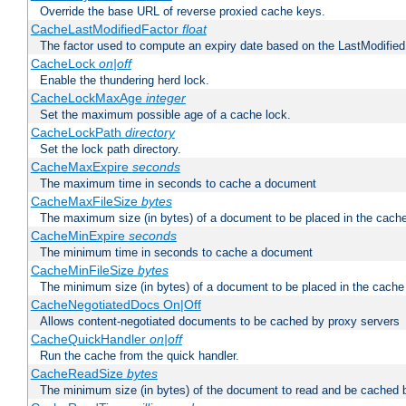
Override the base URL of reverse proxied cache keys.
CacheLastModifiedFactor
float
The factor used to compute an expiry date based on the LastModified
CacheLock
on|off
Enable the thundering herd lock.
CacheLockMaxAge
integer
Set the maximum possible age of a cache lock.
CacheLockPath
directory
Set the lock path directory.
CacheMaxExpire
seconds
The maximum time in seconds to cache a document
CacheMaxFileSize
bytes
The maximum size (in bytes) of a document to be placed in the cach
CacheMinExpire
seconds
The minimum time in seconds to cache a document
CacheMinFileSize
bytes
The minimum size (in bytes) of a document to be placed in the cache
CacheNegotiatedDocs On|Off
Allows content-negotiated documents to be cached by proxy servers
CacheQuickHandler
on|off
Run the cache from the quick handler.
CacheReadSize
bytes
The minimum size (in bytes) of the document to read and be cached 