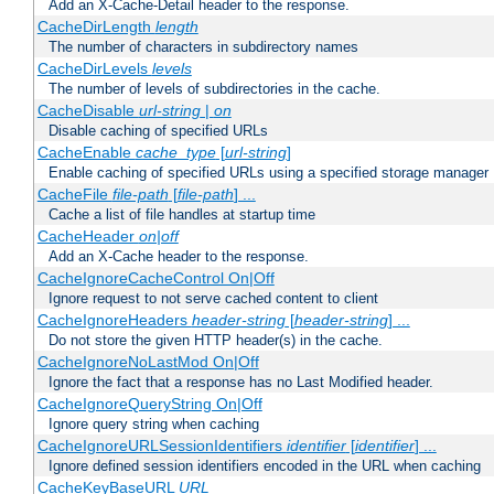
Add an X-Cache-Detail header to the response.
CacheDirLength
length
The number of characters in subdirectory names
CacheDirLevels
levels
The number of levels of subdirectories in the cache.
CacheDisable
url-string
|
on
Disable caching of specified URLs
CacheEnable
cache_type
[
url-string
]
Enable caching of specified URLs using a specified storage manager
CacheFile
file-path
[
file-path
] ...
Cache a list of file handles at startup time
CacheHeader
on|off
Add an X-Cache header to the response.
CacheIgnoreCacheControl On|Off
Ignore request to not serve cached content to client
CacheIgnoreHeaders
header-string
[
header-string
] ...
Do not store the given HTTP header(s) in the cache.
CacheIgnoreNoLastMod On|Off
Ignore the fact that a response has no Last Modified header.
CacheIgnoreQueryString On|Off
Ignore query string when caching
CacheIgnoreURLSessionIdentifiers
identifier
[
identifier
] ...
Ignore defined session identifiers encoded in the URL when caching
CacheKeyBaseURL
URL