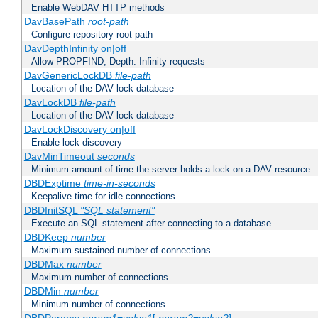
Enable WebDAV HTTP methods
DavBasePath
root-path
Configure repository root path
DavDepthInfinity on|off
Allow PROPFIND, Depth: Infinity requests
DavGenericLockDB
file-path
Location of the DAV lock database
DavLockDB
file-path
Location of the DAV lock database
DavLockDiscovery on|off
Enable lock discovery
DavMinTimeout
seconds
Minimum amount of time the server holds a lock on a DAV resource
DBDExptime
time-in-seconds
Keepalive time for idle connections
DBDInitSQL
"SQL statement"
Execute an SQL statement after connecting to a database
DBDKeep
number
Maximum sustained number of connections
DBDMax
number
Maximum number of connections
DBDMin
number
Minimum number of connections