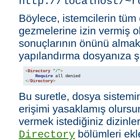
http://localhost/~r
Böylece, istemcilerin tüm
gezmelerine izin vermiş o
sonuçlarının önünü almak
yapılandırma dosyanıza şu
<
Directory
"/"
>
Require
</
Directory
>
Bu suretle, dosya sistemi
erişimi yasaklamış olursu
vermek istediğiniz dizinle
bölümleri ekl
Directory