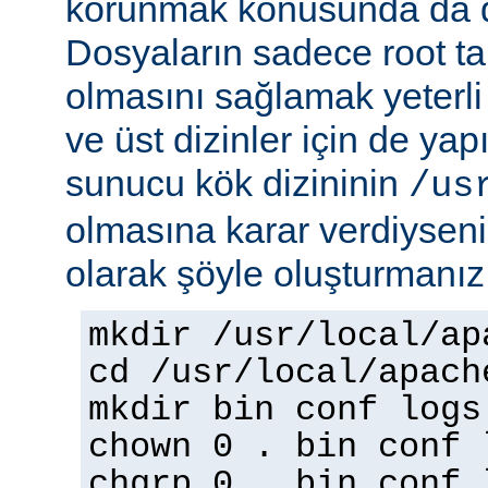
korunmak konusunda da dik
Dosyaların sadece root tar
olmasını sağlamak yeterli d
ve üst dizinler için de yap
sunucu kök dizininin
/us
olmasına karar verdiyseniz
olarak şöyle oluşturmanız 
mkdir /usr/local/ap
cd /usr/local/apach
mkdir bin conf logs
chown 0 . bin conf 
chgrp 0 . bin conf 