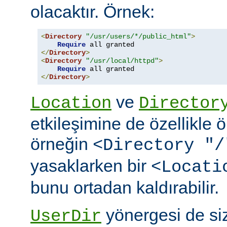
olacaktır. Örnek:
<
Directory
"/usr/users/*/public_html"
>
Require
</
Directory
>
<
Directory
"/usr/local/httpd"
>
Require
</
Directory
>
ve
Location
Director
etkileşimine de özellikle 
örneğin
<Directory "/
yasaklarken bir
<Locati
bunu ortadan kaldırabilir.
yönergesi de si
UserDir