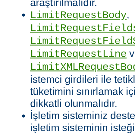
araştırılmalıdır.
,
LimitRequestBody
LimitRequestField
LimitRequestField
v
LimitRequestLine
LimitXMLRequestBo
istemci girdileri ile te
tüketimini sınırlamak iç
dikkatli olunmalıdır.
İşletim sisteminiz deste
işletim sisteminin isteğ