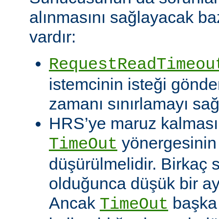
alınmasını sağlayacak baz
vardır:
RequestReadTimeou
istemcinin isteği gönde
zamanı sınırlamayı sağ
HRS’ye maruz kalması o
yönergesinin
TimeOut
düşürülmelidir. Birkaç
olduğunca düşük bir aya
Ancak
başka 
TimeOut