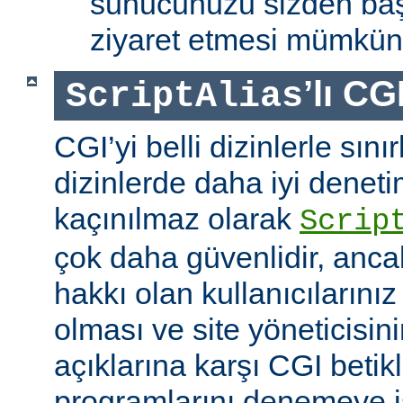
sunucunuzu sizden baş
ziyaret etmesi mümkün 
’lı CG
ScriptAlias
CGI’yi belli dizinlerle sın
dizinlerde daha iyi denet
kaçınılmaz olarak
Scrip
çok daha güvenlidir, anca
hakkı olan kullanıcılarınız 
olması ve site yöneticisin
açıklarına karşı CGI betikl
programlarını denemeye is