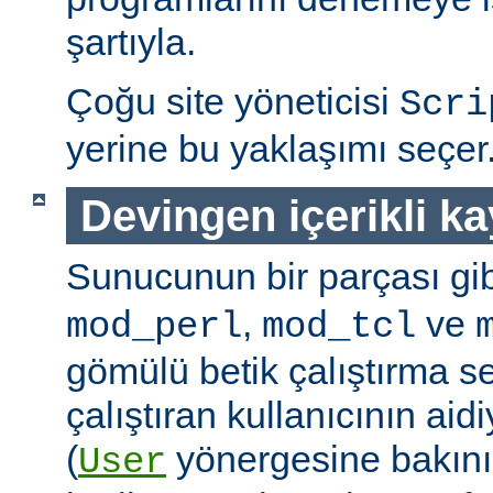
şartıyla.
Çoğu site yöneticisi
Scri
yerine bu yaklaşımı seçer
Devingen içerikli k
Sunucunun bir parçası gib
,
ve
mod_perl
mod_tcl
gömülü betik çalıştırma 
çalıştıran kullanıcının aidi
(
yönergesine bakını
User