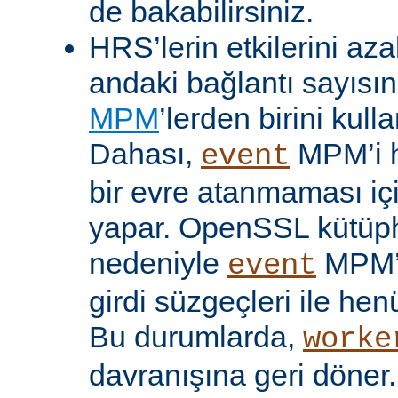
de bakabilirsiniz.
HRS’lerin etkilerini aza
andaki bağlantı sayısını
MPM
’lerden birini kulla
Dahası,
MPM’i h
event
bir evre atanmaması iç
yapar. OpenSSL kütüp
nedeniyle
MPM’
event
girdi süzgeçleri ile hen
Bu durumlarda,
worke
davranışına geri döner.