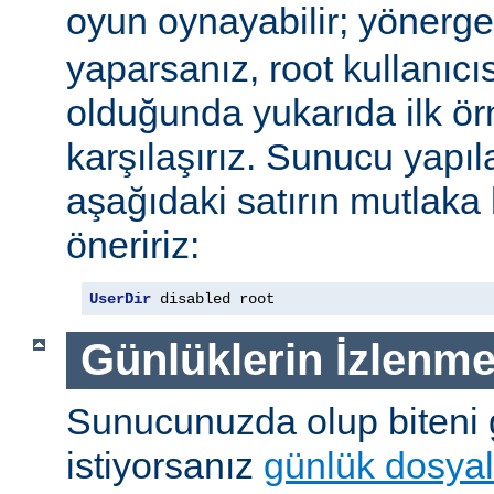
oyun oynayabilir; yönerg
yaparsanız, root kullanıc
olduğunda yukarıda ilk ör
karşılaşırız. Sunucu yap
aşağıdaki satırın mutlaka
öneririz:
UserDir
 disabled root
Günlüklerin İzlenme
Sunucunuzda olup biteni
istiyorsanız
günlük dosyal