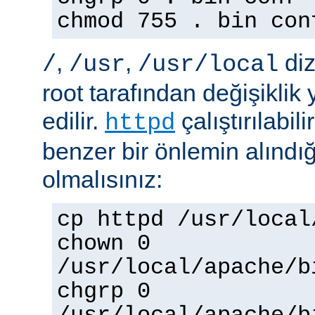
chmod 755 . bin con
,
,
diz
/
/usr
/usr/local
root tarafından değişiklik
edilir.
çalıştırılabil
httpd
benzer bir önlemin alınd
olmalısınız:
cp httpd /usr/local
chown 0
/usr/local/apache/b
chgrp 0