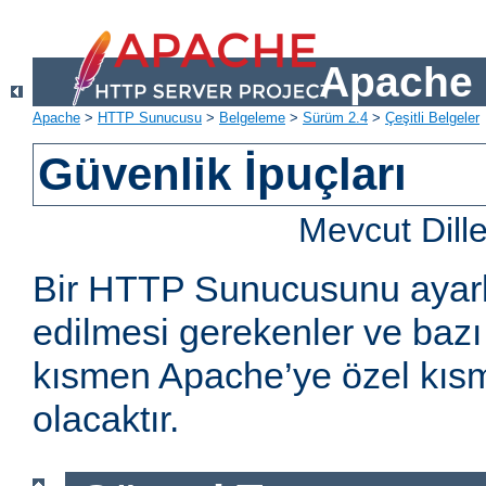
Apache 
Apache
>
HTTP Sunucusu
>
Belgeleme
>
Sürüm 2.4
>
Çeşitli Belgeler
Güvenlik İpuçları
Mevcut Dill
Bir HTTP Sunucusunu ayarl
edilmesi gerekenler ve bazı 
kısmen Apache’ye özel kıs
olacaktır.