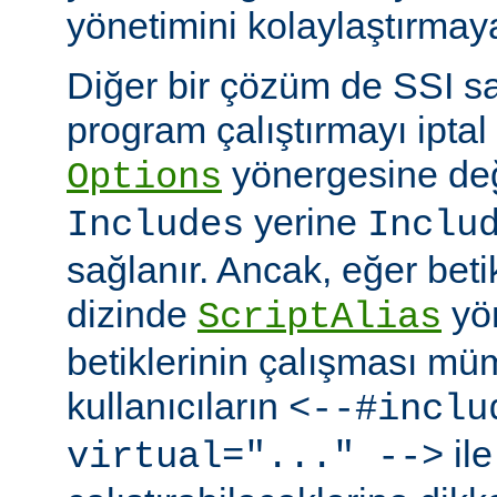
yönetimini kolaylaştırmaya
Diğer bir çözüm de SSI sa
program çalıştırmayı iptal
yönergesine değ
Options
yerine
Includes
Inclu
sağlanır. Ancak, eğer bet
dizinde
yö
ScriptAlias
betiklerinin çalışması mü
kullanıcıların
<--#inclu
ile
virtual="..." -->