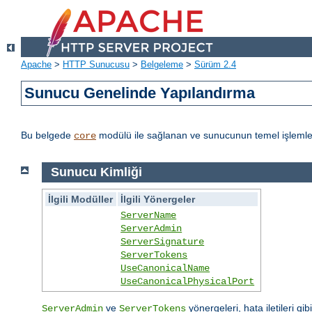
Apache
>
HTTP Sunucusu
>
Belgeleme
>
Sürüm 2.4
Sunucu Genelinde Yapılandırma
Bu belgede
modülü ile sağlanan ve sunucunun temel işlemleri
core
Sunucu Kimliği
İlgili Modüller
İlgili Yönergeler
ServerName
ServerAdmin
ServerSignature
ServerTokens
UseCanonicalName
UseCanonicalPhysicalPort
ve
yönergeleri, hata iletileri gib
ServerAdmin
ServerTokens