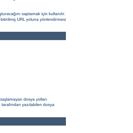
turacağını saptamak için kullanılır.
e bitirilmiş URL yoluna yönlendirmesi
e başlamayan dosya yolları
ar tarafından yazılabilen dosya