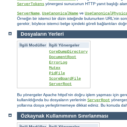
yönergesi sunucunun HTTP yanıt başlığı alanın
ServerTokens
,
ve
ServerName
UseCanonicalName
UseCanonicalPhysic
Örneğin bir istemci bir dizin isteğinde bulunurken URL’nin sonu
gerekir; böylece istemci belge içindeki göreli bağlantıları doğr
Dosyaların Yerleri
İlgili Modüller
İlgili Yönergeler
CoreDumpDirectory
DocumentRoot
ErrorLog
Mutex
PidFile
ScoreBoardFile
ServerRoot
Bu yönergeler Apache httpd’nin doğru işlem yapması için gereksi
kullanıldığında bu dosyaların yerlerinin
yönergesi
ServerRoot
yollarına dosya yerleştirmemeye dikkat ediniz. Bu konuda daha
Özkaynak Kullanımının Sınırlanması
İlgili Modüller
İlgili Yönergeler