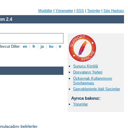
Modüller
|
Yönergeler
|
SSS
|
Terimler
|
Site Haritası
m 2.4
evcut Diller:
en
|
fr
|
ja
|
ko
|
tr
Sunucu Kimliği
Dosyaların Yerleri
Özkaynak Kullanımının
Sınırlanması
Gerçeklenimle ilgili Seçimler
Ayrıca bakınız:
Yorumlar
unulacağını belirlerler.