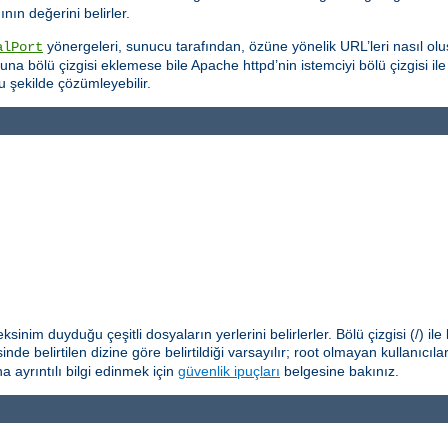
ın değerini belirler.
yönergeleri, sunucu tarafından, özüne yönelik URL’leri nasıl oluş
alPort
na bölü çizgisi eklemese bile Apache httpd’nin istemciyi bölü çizgisi il
u şekilde çözümleyebilir.
nim duyduğu çeşitli dosyaların yerlerini belirlerler. Bölü çizgisi (/) il
nde belirtilen dizine göre belirtildiği varsayılır; root olmayan kullanıcıl
 ayrıntılı bilgi edinmek için
güvenlik ipuçları
belgesine bakınız.