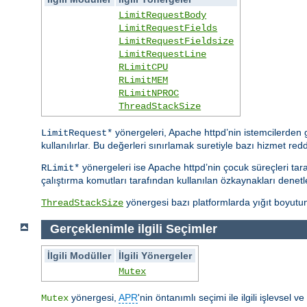
LimitRequestBody
LimitRequestFields
LimitRequestFieldsize
LimitRequestLine
RLimitCPU
RLimitMEM
RLimitNPROC
ThreadStackSize
yönergeleri, Apache httpd’nin istemcilerden ge
LimitRequest*
kullanılırlar. Bu değerleri sınırlamak suretiyle bazı hizmet reddi s
yönergeleri ise Apache httpd’nin çocuk süreçleri taraf
RLimit*
çalıştırma komutları tarafından kullanılan özkaynakları denetle
yönergesi bazı platformlarda yığıt boyutunu
ThreadStackSize
Gerçeklenimle ilgili Seçimler
İlgili Modüller
İlgili Yönergeler
Mutex
yönergesi,
APR
'nin öntanımlı seçimi ile ilgili işlevsel 
Mutex