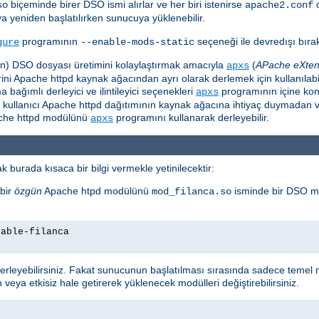
biçeminde birer DSO ismi alırlar ve her biri istenirse
so
apache2.conf
ya yeniden başlatılırken sunucuya yüklenebilir.
programının
seçeneği ile devredışı bırakı
gure
--enable-mods-static
için) DSO dosyası üretimini kolaylaştırmak amacıyla
(
APache eXten
apxs
i Apache httpd kaynak ağacından ayrı olarak derlemek için kullanılabili
ağımlı derleyici ve ilintileyici seçenekleri
programının içine ko
apxs
e kullanıcı Apache httpd dağıtımının kaynak ağacına ihtiyaç duymadan v
pache httpd modülünü
programını kullanarak derleyebilir.
apxs
 burada kısaca bir bilgi vermekle yetinilecektir:
bir
özgün
Apache htpd modülünü
isminde bir DSO m
mod_filanca.so
nable-filanca
leyebilirsiniz. Fakat sunucunun başlatılması sırasında sadece temel m
 veya etkisiz hale getirerek yüklenecek modülleri değiştirebilirsiniz.