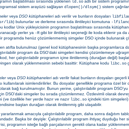
programın başlatılması sırasında yüklenen
adlı bir sistem programı
ld.so
e programsal sistem arayüzü sağlayan
sistem çağrılar
dlopen()/dlsym()
neler
veya
DSO kütüphaneleri
adı verilir ve bunların dosyaları
libfila
) bulunurlar ve derleme sırasında ilintileyici komutuna
sr/lib
-lfilan
en bu kodlar Unix yükleyicisinin programın başlatılması sırasında kütüpha
aranacağı yerler ya
gibi bir ilintileyici seçeneği ile koda eklenir ya d
-R
ılabilir programda henüz çözümlenmemiş simgeler DSO içinde bulunarak ç
nden atıfta bulunulmaz (genel kod kütüphanesinin başka programlarca da
tırılabilir program da DSO’daki simgeleri kendisi çözümlemeye uğraş
kod, her çalıştırılabilir programın içine ilintilenmiş (durağan değil) baş
evingen olarak yüklenmesinin sebebi basittir: Kütüphane kodu
g
libc.so
eler
veya
DSO kütüphaneleri
adı verilir fakat bunların dosyaları geçerl
ı kullanılarak isimlendirilirler. Bu dosyalar genellikle programa özel bir
i olarak bağ kurulmamıştır. Bunun yerine, çalıştırılabilir program DSO’
 için DSO’daki simgeler bu sırada çözümlenmez. Özdevimli olarak devreye
ini (ve özellikle her yerde hazır ve nazır
içindeki tüm simgeleri)
libc.so
endisine baştan durağan olarak ilintilenmiş gibi ulaşabilir.
rarlanmak amacıyla çalıştırılabilir program, daha sonra dağıtım tablo
adır. Başka bir deyişle: Çalıştırılabilir program ihtiyaç duyduğu her s
i, programın isteğe bağlı parçalarının gerekli olana kadar yüklenmeme