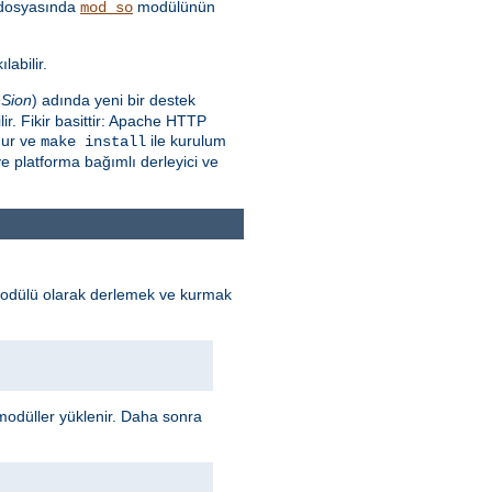
dosyasında
modülünün
mod_so
labilir.
Sion
) adında yeni bir destek
r. Fikir basittir: Apache HTTP
nur ve
ile kurulum
make install
e platforma bağımlı derleyici ve
odülü olarak derlemek ve kurmak
odüller yüklenir. Daha sonra