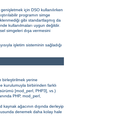
i genişletmek için DSO kullanılırken
ştırılabilir programın simge
klenmediği gibi standartlaşmış da
nde kullanılmaları uygun değildir.
nsel simgeleri dışa vermesini
sıyla işletim sisteminin sağladığı
 birleştirilmek yerine
e kurulumuyla birbirinden farklı
 sürümü [mod_perl, PHP3], vs.)
 yanında PHP, mod_perl,
pd kaynak ağacının dışında derleyip
cusunda denemek daha kolay hale