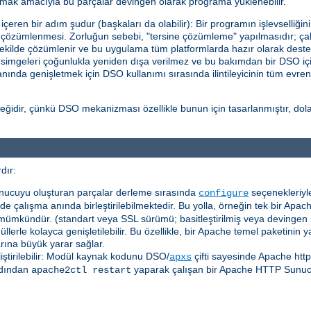
ttırmak amacıyla bu parçalar devingen olarak programa yüklenebilir.
eren bir adım şudur (başkaları da olabilir): Bir programın işlevselliğin
in çözümlenmesi. Zorluğun sebebi, "tersine çözümleme" yapılmasıdır; çalı
ekilde çözümlenir ve bu uygulama tüm platformlarda hazır olarak deste
l simgeleri çoğunlukla yeniden dışa verilmez ve bu bakımdan bir DSO içi
a anında genişletmek için DSO kullanımı sırasında ilintileyicinin tüm evre
idir, çünkü DSO mekanizması özellikle bunun için tasarlanmıştır, dolayı
dır:
nucuyu oluşturan parçalar derleme sırasında
seçenekleriyle
configure
e çalışma anında birleştirilebilmektedir. Bu yolla, örneğin tek bir Apach
mümkündür. (standart veya SSL sürümü; basitleştirilmiş veya devingen
erle kolayca genişletilebilir. Bu özellikle, bir Apache temel paketinin
arına büyük yarar sağlar.
liştirilebilir: Modül kaynak kodunu DSO/
çifti sayesinde Apache htt
apxs
dından
yaparak çalışan bir Apache HTTP Sunu
apache2ctl restart