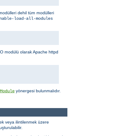
 modülleri dehil tüm modülleri
nable-load-all-modules
O modülü olarak Apache httpd
yönergesi bulunmalıdır.
Module
k veya ilintilenmek üzere
turulabilir.