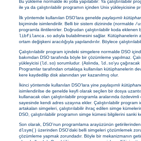
Bu yükleme normalde iki yolla yapılabilir: Ya çalıştırılabilir 
ile ya da çalıştırılabilir programın içinden Unix yükleyicisin
İlk yöntemde kullanılan DSO’lara genelde
paylaşımlı kütüpha
biçiminde isimlendirilir. Belli bir sistem dizininde (normalde
/u
programla ilintilenirler. Doğrudan çalıştırılabilir koda eklen
adıyla bulabilmesini sağlar. Kütüphanelerin 
libfilanca.so
ortam değişkeni aracılığıyla yapılandırılır. Böylece çalıştır
Çalıştırılabilir program içindeki simgelere normalde DSO içi
bakımdan DSO tarafında böyle bir çözümleme yapılmaz. Çalış
yükleyicisi (
) sorumludur. (Aslında,
’yu çağıracak 
ld.so
ld.so
Programlar tarafından ortaklaşa kullanılan kütüphanelerin d
kere kaydedilip disk alanından yer kazanılmış olur.
İkinci yöntemde kullanılan DSO’lara yine
paylaşımlı kütüphan
isimlendirilse de genelde keyfi olarak seçilen bir dosya uzantıs
kullanacak olan çalıştırılabilir programla aralarında özdeviml
sayesinde kendi adres uzayına ekler. Çalıştırılabilir program
artakalan simgeleri, çalıştırılabilir ihraç edilen simge kümeler
DSO, çalıştırılabilir programın simge kümesi bilgilerini sanki k
Son olarak, DSO’nun programlama arayüzünün getirilerinden ya
üzerinden DSO’daki belli simgeleri çözümlemek zorund
dlsym()
çözümleme yapmak zorundadır. Böyle bir mekanizmanın getiris