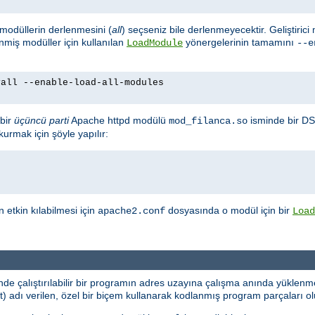
m modüllerin derlenmesini (
all
) seçseniz bile derlenmeyecektir. Geliştirici
enmiş modüller için kullanılan
yönergelerinin tamamını
LoadModule
--e
yall --enable-load-all-modules
bir
üçüncü parti
Apache httpd modülü
isminde bir DS
mod_filanca.so
urmak için şöyle yapılır:
etkin kılabilmesi için
dosyasında o modül için bir
apache2.conf
Load
e çalıştırılabilir bir programın adres uzayına çalışma anında yüklenme
dı verilen, özel bir biçem kullanarak kodlanmış program parçaları oluş