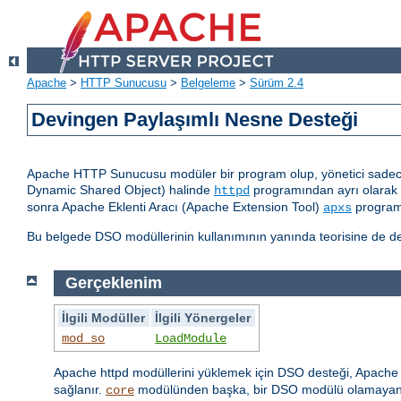
Apache
>
HTTP Sunucusu
>
Belgeleme
>
Sürüm 2.4
Devingen Paylaşımlı Nesne Desteği
Apache HTTP Sunucusu modüler bir program olup, yönetici sadece 
Dynamic Shared Object) halinde
programından ayrı olarak d
httpd
sonra Apache Eklenti Aracı (Apache Extension Tool)
programı
apxs
Bu belgede DSO modüllerinin kullanımının yanında teorisine de değ
Gerçeklenim
İlgili Modüller
İlgili Yönergeler
mod_so
LoadModule
Apache httpd modüllerini yüklemek için DSO desteği, Apache h
sağlanır.
modülünden başka, bir DSO modülü olamayan
core