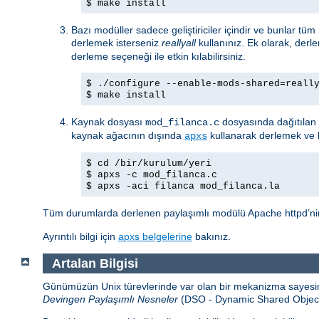
$ make install
Bazı modüller sadece geliştiriciler içindir ve bunlar tü
derlemek isterseniz
reallyall
kullanınız. Ek olarak, derl
derleme seçeneği ile etkin kılabilirsiniz.
$ ./configure --enable-mods-shared=reall
$ make install
Kaynak dosyası
dosyasında dağıtılan 
mod_filanca.c
kaynak ağacının dışında
kullanarak derlemek ve k
apxs
$ cd /bir/kurulum/yeri
$ apxs -c mod_filanca.c
$ apxs -aci filanca mod_filanca.la
Tüm durumlarda derlenen paylaşımlı modülü Apache httpd’nin 
Ayrıntılı bilgi için
apxs belgelerine
bakınız.
Artalan Bilgisi
Günümüzün Unix türevlerinde var olan bir mekanizma sayesind
Devingen Paylaşımlı Nesneler
(DSO - Dynamic Shared Object) a