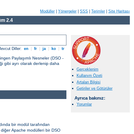
Modüller
|
Yönergeler
|
SSS
|
Terimler
|
Site Haritası
m 2.4
evcut Diller:
en
|
fr
|
ja
|
ko
|
tr
vingen Paylaşımlı Nesneler (DSO -
 gibi ayrı olarak derlenip daha
Gerçeklenim
Kullanım Özeti
Artalan Bilgisi
Getiriler ve Götürüler
Ayrıca bakınız:
Yorumlar
ında bir modül tarafından
diğer Apache modülleri bir DSO