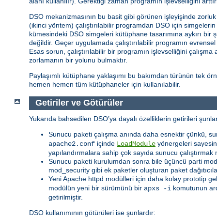
alanı kullanılır). Gerektiği zaman programın işlevselliğini ar
DSO mekanizmasının bu basit gibi görünen işleyişinde zorluk iç
(ikinci yöntem) çalıştırılabilir programdan DSO için simgeler
kümesindeki DSO simgeleri kütüphane tasarımına aykırı bir ş
değildir. Geçer uygulamada çalıştırılabilir programın evrense
Esas sorun, çalıştırılabilir bir programın işlevselliğini çalışm
zorlamanın bir yolunu bulmaktır.
Paylaşımlı kütüphane yaklaşımı bu bakımdan türünün tek örneğ
hemen hemen tüm kütüphaneler için kullanılabilir.
Getiriler ve Götürüler
Yukarıda bahsedilen DSO’ya dayalı özelliklerin getirileri şunlar
Sunucu paketi çalışma anında daha esnektir çünkü, su
içinde
yönergeleri sayesind
apache2.conf
LoadModule
yapılandırmalara sahip çok sayıda sunucu çalıştırmak 
Sunucu paketi kurulumdan sonra bile üçüncü parti modüll
mod_security gibi ek paketler oluşturan paket dağıtıcıl
Yeni Apache httpd modülleri için daha kolay prototip ge
modülün yeni bir sürümünü bir
komutunun ar
apxs -i
getirilmiştir.
DSO kullanımının götürüleri ise şunlardır: