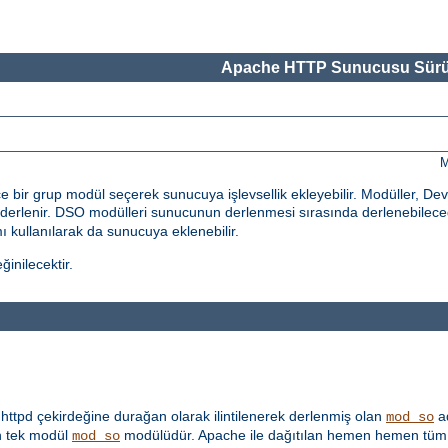
Apache HTTP Sunucusu Sürü
M
bir grup modül seçerek sunucuya işlevsellik ekleyebilir. Modüller, De
erlenir. DSO modülleri sunucunun derlenmesi sırasında derlenebileceği
 kullanılarak da sunucuya eklenebilir.
inilecektir.
ttpd çekirdeğine durağan olarak ilintilenerek derlenmiş olan
ad
mod_so
 tek modül
modülüdür. Apache ile dağıtılan hemen hemen tüm 
mod_so