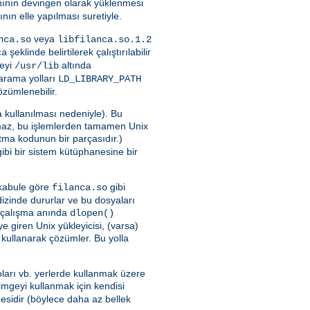
nının devingen olarak yüklenmesi
ının elle yapılması suretiyle.
veya
nca.so
libfilanca.so.1.2
şeklinde belirtilerek çalıştırılabilir
ca
neyi
altında
/usr/lib
a arama yolları
LD_LIBRARY_PATH
özümlenebilir.
 kullanılması nedeniyle). Bu
maz, bu işlemlerden tamamen Unix
latma kodunun bir parçasıdır.)
ibi bir sistem kütüphanesine bir
i kabule göre
gibi
filanca.so
 dizinde dururlar ve bu dosyaları
yu çalışma anında
dlopen()
 giren Unix yükleyicisi, (varsa)
 kullanarak çözümler. Bu yolla
ları vb. yerlerde kullanmak üzere
imgeyi kullanmak için kendisi
sidir (böylece daha az bellek