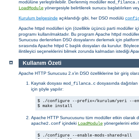
modülüne yerleştirilebilir. Derlenmiş modüller
mod_filanca.
yönergesiyle belirtilerek sunucu başlatılırken ve
LoadModule
Kurulum belgesinde
açıklandığı gibi, her DSO modülü
confi
Apache httpd modülleri için (özellikle üçüncü parti modüller 
programı kullanılmaktadır. Bu program Apache httpd modüllerin
Sunucusu derlenirken DSO dosyalarını derlemek için platforma b
sırasında Apache httpd C başlık dosyaları da kurulur. Böylec
ilintileyici seçeneklerini bilmek zorunda kalmadan istediği A
Kullanım Özeti
Apache HTTP Sunucusu 2.x’in DSO özelliklerine bir giriş olarak
Kaynak dosyası
dosyasında dağıtılan 
mod_filanca.c
için şöyle yapılır:
$ ./configure --prefix=/kurulum/yeri --e
$ make install
Apache HTTP Sunucusunu tüm modüller etkin olarak der
içindeki
yönergelerini etkin
apache2.conf
LoadModule
$ ./configure --enable-mods-shared=all