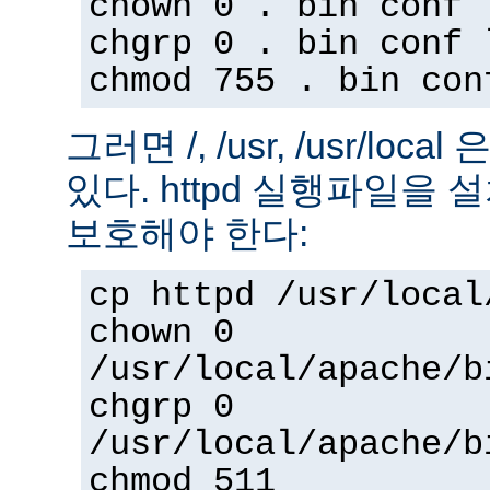
chown 0 . bin conf 
chgrp 0 . bin conf 
chmod 755 . bin con
그러면 /, /usr, /usr/loc
있다. httpd 실행파일을
보호해야 한다:
cp httpd /usr/local
chown 0
/usr/local/apache/b
chgrp 0
/usr/local/apache/b
chmod 511