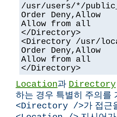
/usr/users/*/public
Order Deny,Allow
Allow from all
</Directory>
<Directory /usr/loc
Order Deny,Allow
Allow from all
</Directory>
과
Location
Directory
하는 경우 특별히 주의를 
가 접근
<Directory />
지시어가 