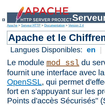
Serveu
Apache
>
Serveur HTTP
>
Documentation
>
Version 2.4
Apache et le Chiffr
Langues Disponibles:
en
|
Le module
du ser
mod_ssl
fournit une interface avec l
OpenSSL
, qui permet d'eff
fort en s'appuyant sur les 
Points d'accès Sécurisés" 