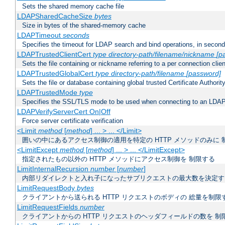
Sets the shared memory cache file
LDAPSharedCacheSize
bytes
Size in bytes of the shared-memory cache
LDAPTimeout
seconds
Specifies the timeout for LDAP search and bind operations, in secon
LDAPTrustedClientCert
type
directory-path/filename/nickname
[p
Sets the file containing or nickname referring to a per connection clien
LDAPTrustedGlobalCert
type
directory-path/filename
[password]
Sets the file or database containing global trusted Certificate Authority 
LDAPTrustedMode
type
Specifies the SSL/TLS mode to be used when connecting to an LDAP
LDAPVerifyServerCert On|Off
Force server certificate verification
<Limit
method
[
method
] ... > ... </Limit>
囲いの中にあるアクセス制御の適用を特定の HTTP メソッドのみに 
<LimitExcept
method
[
method
] ... > ... </LimitExcept>
指定されたもの以外の HTTP メソッドにアクセス制御を 制限する
LimitInternalRecursion
number
[
number
]
内部リダイレクトと入れ子になったサブリクエストの最大数を決定す
LimitRequestBody
bytes
クライアントから送られる HTTP リクエストのボディの 総量を制限
LimitRequestFields
number
クライアントからの HTTP リクエストのヘッダフィールドの数を 制