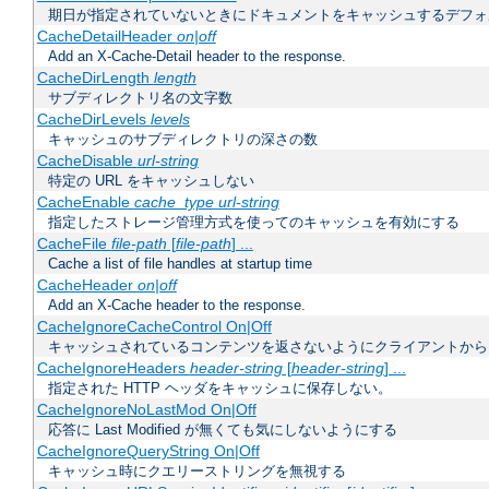
期日が指定されていないときにドキュメントをキャッシュするデフォ
CacheDetailHeader
on|off
Add an X-Cache-Detail header to the response.
CacheDirLength
length
サブディレクトリ名の文字数
CacheDirLevels
levels
キャッシュのサブディレクトリの深さの数
CacheDisable
url-string
特定の URL をキャッシュしない
CacheEnable
cache_type
url-string
指定したストレージ管理方式を使ってのキャッシュを有効にする
CacheFile
file-path
[
file-path
] ...
Cache a list of file handles at startup time
CacheHeader
on|off
Add an X-Cache header to the response.
CacheIgnoreCacheControl On|Off
キャッシュされているコンテンツを返さないようにクライアントから
CacheIgnoreHeaders
header-string
[
header-string
] ...
指定された HTTP ヘッダをキャッシュに保存しない。
CacheIgnoreNoLastMod On|Off
応答に Last Modified が無くても気にしないようにする
CacheIgnoreQueryString On|Off
キャッシュ時にクエリーストリングを無視する