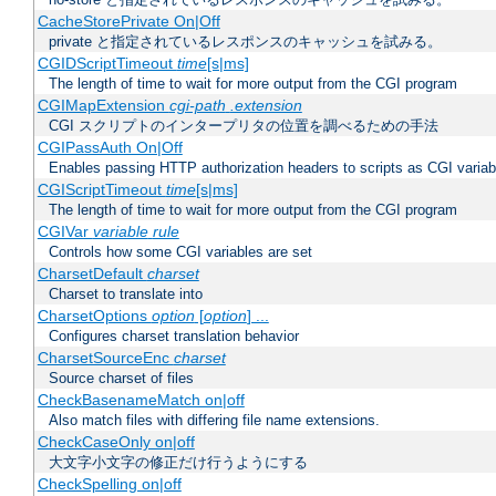
CacheStorePrivate On|Off
private と指定されているレスポンスのキャッシュを試みる。
CGIDScriptTimeout
time
[s|ms]
The length of time to wait for more output from the CGI program
CGIMapExtension
cgi-path
.extension
CGI スクリプトのインタープリタの位置を調べるための手法
CGIPassAuth On|Off
Enables passing HTTP authorization headers to scripts as CGI variab
CGIScriptTimeout
time
[s|ms]
The length of time to wait for more output from the CGI program
CGIVar
variable
rule
Controls how some CGI variables are set
CharsetDefault
charset
Charset to translate into
CharsetOptions
option
[
option
] ...
Configures charset translation behavior
CharsetSourceEnc
charset
Source charset of files
CheckBasenameMatch on|off
Also match files with differing file name extensions.
CheckCaseOnly on|off
大文字小文字の修正だけ行うようにする
CheckSpelling on|off