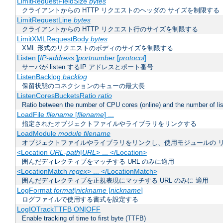
LimitRequestFieldSize
bytes
クライアントからの HTTP リクエストのヘッダの サイズを制限する
LimitRequestLine
bytes
クライアントからの HTTP リクエスト行のサイズを制限する
LimitXMLRequestBody
bytes
XML 形式のリクエストのボディのサイズを制限する
Listen [
IP-address
:]
portnumber
[
protocol
]
サーバが listen するIP アドレスとポート番号
ListenBacklog
backlog
保留状態のコネクションのキューの最大長
ListenCoresBucketsRatio
ratio
Ratio between the number of CPU cores (online) and the number of lis
LoadFile
filename
[
filename
] ...
指定されたオブジェクトファイルやライブラリをリンクする
LoadModule
module filename
オブジェクトファイルやライブラリをリンクし、使用モジュールの 
<Location
URL-path
|
URL
> ... </Location>
囲んだディレクティブをマッチする URL のみに適用
<LocationMatch
regex
> ... </LocationMatch>
囲んだディレクティブを正規表現にマッチする URL のみに 適用
LogFormat
format
|
nickname
[
nickname
]
ログファイルで使用する書式を設定する
LogIOTrackTTFB ON|OFF
Enable tracking of time to first byte (TTFB)