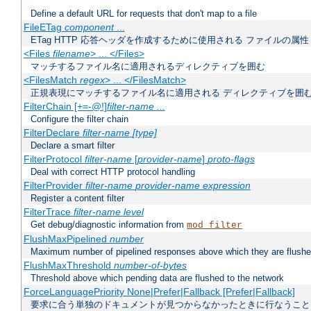
Define a default URL for requests that don't map to a file
FileETag
component
...
ETag HTTP 応答ヘッダを作成するために使用される ファイルの属性
<Files
filename
> ... </Files>
マッチするファイル名に適用されるディレクティブを囲む
<FilesMatch
regex
> ... </FilesMatch>
正規表現にマッチするファイル名に適用される ディレクティブを囲
FilterChain [+=-@!]
filter-name
...
Configure the filter chain
FilterDeclare
filter-name
[type]
Declare a smart filter
FilterProtocol
filter-name
[
provider-name
]
proto-flags
Deal with correct HTTP protocol handling
FilterProvider
filter-name
provider-name
expression
Register a content filter
FilterTrace
filter-name
level
Get debug/diagnostic information from
mod_filter
FlushMaxPipelined
number
Maximum number of pipelined responses above which they are flushe
FlushMaxThreshold
number-of-bytes
Threshold above which pending data are flushed to the network
ForceLanguagePriority None|Prefer|Fallback [Prefer|Fallback]
要求に合う単独のドキュメントが見つからなかったときに行なうこと