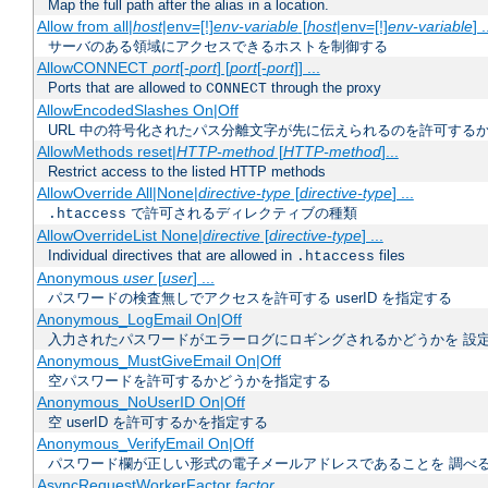
Map the full path after the alias in a location.
Allow from all|
host
|env=[!]
env-variable
[
host
|env=[!]
env-variable
] .
サーバのある領域にアクセスできるホストを制御する
AllowCONNECT
port
[-
port
] [
port
[-
port
]] ...
Ports that are allowed to
through the proxy
CONNECT
AllowEncodedSlashes On|Off
URL 中の符号化されたパス分離文字が先に伝えられるのを許可するか
AllowMethods reset|
HTTP-method
[
HTTP-method
]...
Restrict access to the listed HTTP methods
AllowOverride All|None|
directive-type
[
directive-type
] ...
で許可されるディレクティブの種類
.htaccess
AllowOverrideList None|
directive
[
directive-type
] ...
Individual directives that are allowed in
files
.htaccess
Anonymous
user
[
user
] ...
パスワードの検査無しでアクセスを許可する userID を指定する
Anonymous_LogEmail On|Off
入力されたパスワードがエラーログにロギングされるかどうかを 設
Anonymous_MustGiveEmail On|Off
空パスワードを許可するかどうかを指定する
Anonymous_NoUserID On|Off
空 userID を許可するかを指定する
Anonymous_VerifyEmail On|Off
パスワード欄が正しい形式の電子メールアドレスであることを 調べ
AsyncRequestWorkerFactor
factor