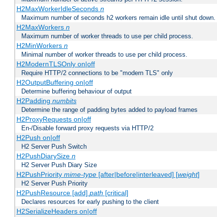
H2MaxWorkerIdleSeconds
n
Maximum number of seconds h2 workers remain idle until shut down.
H2MaxWorkers
n
Maximum number of worker threads to use per child process.
H2MinWorkers
n
Minimal number of worker threads to use per child process.
H2ModernTLSOnly on|off
Require HTTP/2 connections to be "modern TLS" only
H2OutputBuffering on|off
Determine buffering behaviour of output
H2Padding
numbits
Determine the range of padding bytes added to payload frames
H2ProxyRequests on|off
En-/Disable forward proxy requests via HTTP/2
H2Push on|off
H2 Server Push Switch
H2PushDiarySize
n
H2 Server Push Diary Size
H2PushPriority
mime-type
[after|before|interleaved] [
weight
]
H2 Server Push Priority
H2PushResource [add]
path
[critical]
Declares resources for early pushing to the client
H2SerializeHeaders on|off