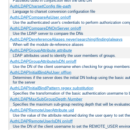
Password used in conjunction with the bind DN
AuthLDAPCharsetConfig
file-path
Language to charset conversion configuration file
AuthLDAPCompareAsUser on|off
Use the authenticated user's credentials to perform authorization co
AuthLDAPCompareDNOnServer on|off
Use the LDAP server to compare the DNs
AuthLDAPDereferenceAliases never|searching|finding|always
When will the module de-reference aliases
AuthLDAPGroupAttribute
attribute
LDAP attributes used to identify the user members of groups.
AuthLDAPGroupAttributeIsDN on|off
Use the DN of the client username when checking for group members
AuthLDAPInitialBindAsUser off|on
Determines if the server does the initial DN lookup using the basic a
for the server
AuthLDAPInitialBindPattern
regex
substitution
Specifies the transformation of the basic authentication username to
AuthLDAPMaxSubGroupDepth
Number
Specifies the maximum sub-group nesting depth that will be evaluated
AuthLDAPRemoteUserAttribute uid
Use the value of the attribute returned during the user query to se
AuthLDAPRemoteUserIsDN on|off
Use the DN of the client username to set the REMOTE_USER environ