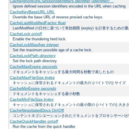
CacheIgnoreURLSessionIdentifiers
identifier
[
identifier
] ...
Ignore defined session identifiers encoded in the URL when caching
CacheKeyBaseURL
URL
Override the base URL of reverse proxied cache keys.
CacheLastModifiedFactor
float
LastModified の日付に基づいて有効期限 (expiry) を計算するため
CacheLock
on|off
Enable the thundering herd lock.
CacheLockMaxAge
integer
Set the maximum possible age of a cache lock.
CacheLockPath
directory
Set the lock path directory.
CacheMaxExpire
seconds
ドキュメントをキャッシュする最大時間を秒数で表したもの
CacheMaxFileSize
bytes
キャッシュに保管されるドキュメントの最大の (バイトでの) サイズ
CacheMinExpire
seconds
ドキュメントをキャッシュする最小秒数
CacheMinFileSize
bytes
キャッシュに保管されるドキュメントの最小限の (バイトでの) 大き
CacheNegotiatedDocs On|Off
コンテントネゴシエーションされたドキュメントをプロキシサーバが
CacheQuickHandler
on|off
Run the cache from the quick handler.