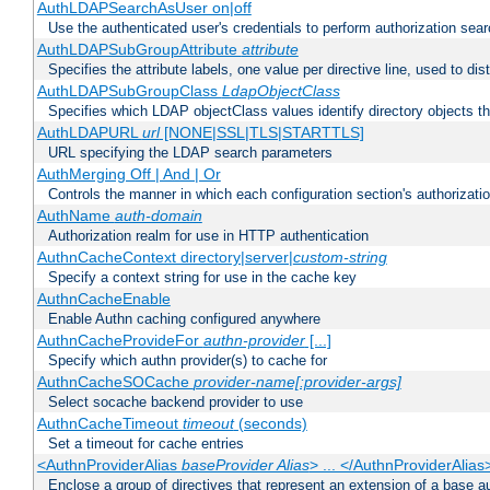
AuthLDAPSearchAsUser on|off
Use the authenticated user's credentials to perform authorization sea
AuthLDAPSubGroupAttribute
attribute
Specifies the attribute labels, one value per directive line, used to d
AuthLDAPSubGroupClass
LdapObjectClass
Specifies which LDAP objectClass values identify directory objects t
AuthLDAPURL
url
[NONE|SSL|TLS|STARTTLS]
URL specifying the LDAP search parameters
AuthMerging Off | And | Or
Controls the manner in which each configuration section's authorizatio
AuthName
auth-domain
Authorization realm for use in HTTP authentication
AuthnCacheContext directory|server|
custom-string
Specify a context string for use in the cache key
AuthnCacheEnable
Enable Authn caching configured anywhere
AuthnCacheProvideFor
authn-provider
[...]
Specify which authn provider(s) to cache for
AuthnCacheSOCache
provider-name[:provider-args]
Select socache backend provider to use
AuthnCacheTimeout
timeout
(seconds)
Set a timeout for cache entries
<AuthnProviderAlias
baseProvider Alias
> ... </AuthnProviderAlias
Enclose a group of directives that represent an extension of a base au