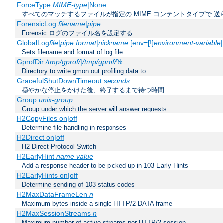
ForceType
MIME-type
|None
すべてのマッチするファイルが指定の MIME コンテントタイプで 
ForensicLog
filename
|
pipe
Forensic ログのファイル名を設定する
GlobalLog
file
|
pipe
format
|
nickname
[env=[!]
environment-variable
Sets filename and format of log file
GprofDir
/tmp/gprof/
|
/tmp/gprof/
%
Directory to write gmon.out profiling data to.
GracefulShutDownTimeout
seconds
穏やかな停止をかけた後、終了するまで待つ時間
Group
unix-group
Group under which the server will answer requests
H2CopyFiles on|off
Determine file handling in responses
H2Direct on|off
H2 Direct Protocol Switch
H2EarlyHint
name
value
Add a response header to be picked up in 103 Early Hints
H2EarlyHints on|off
Determine sending of 103 status codes
H2MaxDataFrameLen
n
Maximum bytes inside a single HTTP/2 DATA frame
H2MaxSessionStreams
n
Maximum number of active streams per HTTP/2 session.