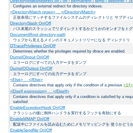
DirectoryIndexRedirect on | off | permanent | temp | seeother |
3x
Configures an external redirect for directory indexes.
<DirectoryMatch
regex
> ... </DirectoryMatch>
正規表現にマッチするファイルシステムのディレクトリと サブディ
DirectorySlash On|Off
パス末尾のスラッシュでリダイレクトするかどうかのオンオフをトグ
DocumentRoot
directory-path
ウェブから見えるメインのドキュメントツリーになる ディレクトリ
DTracePrivileges On|Off
Determines whether the privileges required by dtrace are enabled.
DumpIOInput On|Off
エラーログにすべての入力データをダンプ
DumpIOOutput On|Off
エラーログにすべての出力データをダンプ
<Else> ... </Else>
Contains directives that apply only if the condition of a previous
<If>
<ElseIf
expression
> ... </ElseIf>
Contains directives that apply only if a condition is satisfied by a req
satisfied
EnableExceptionHook On|Off
クラッシュの後に例外ハンドラを実行するフックを有効にする
EnableMMAP On|Off
配送中にファイルを読み込むためにメモリマッピングを 使うかどう
EnableSendfile On|Off