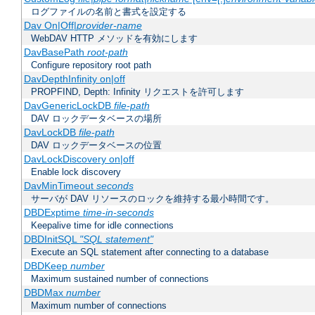
ログファイルの名前と書式を設定する
Dav On|Off|
provider-name
WebDAV HTTP メソッドを有効にします
DavBasePath
root-path
Configure repository root path
DavDepthInfinity on|off
PROPFIND, Depth: Infinity リクエストを許可します
DavGenericLockDB
file-path
DAV ロックデータベースの場所
DavLockDB
file-path
DAV ロックデータベースの位置
DavLockDiscovery on|off
Enable lock discovery
DavMinTimeout
seconds
サーバが DAV リソースのロックを維持する最小時間です。
DBDExptime
time-in-seconds
Keepalive time for idle connections
DBDInitSQL
"SQL statement"
Execute an SQL statement after connecting to a database
DBDKeep
number
Maximum sustained number of connections
DBDMax
number
Maximum number of connections