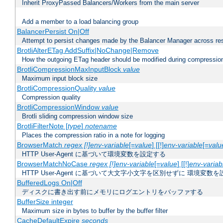
Inherit ProxyPassed Balancers/Workers from the main server
Add a member to a load balancing group
BalancerPersist On|Off
Attempt to persist changes made by the Balancer Manager across res
BrotliAlterETag AddSuffix|NoChange|Remove
How the outgoing ETag header should be modified during compressio
BrotliCompressionMaxInputBlock
value
Maximum input block size
BrotliCompressionQuality
value
Compression quality
BrotliCompressionWindow
value
Brotli sliding compression window size
BrotliFilterNote [
type
]
notename
Places the compression ratio in a note for logging
BrowserMatch
regex [!]env-variable
[=
value
] [[!]
env-variable
[=
valu
HTTP User-Agent に基づいて環境変数を設定する
BrowserMatchNoCase
regex [!]env-variable
[=
value
] [[!]
env-variab
HTTP User-Agent に基づいて大文字小文字を区別せずに 環境変数
BufferedLogs On|Off
ディスクに書き出す前にメモリにログエントリをバッファする
BufferSize integer
Maximum size in bytes to buffer by the buffer filter
CacheDefaultExpire
seconds