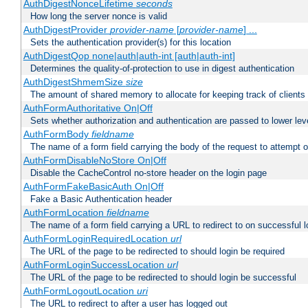
AuthDigestNonceLifetime
seconds
How long the server nonce is valid
AuthDigestProvider
provider-name
[
provider-name
] ...
Sets the authentication provider(s) for this location
AuthDigestQop none|auth|auth-int [auth|auth-int]
Determines the quality-of-protection to use in digest authentication
AuthDigestShmemSize
size
The amount of shared memory to allocate for keeping track of clients
AuthFormAuthoritative On|Off
Sets whether authorization and authentication are passed to lower le
AuthFormBody
fieldname
The name of a form field carrying the body of the request to attempt 
AuthFormDisableNoStore On|Off
Disable the CacheControl no-store header on the login page
AuthFormFakeBasicAuth On|Off
Fake a Basic Authentication header
AuthFormLocation
fieldname
The name of a form field carrying a URL to redirect to on successful l
AuthFormLoginRequiredLocation
url
The URL of the page to be redirected to should login be required
AuthFormLoginSuccessLocation
url
The URL of the page to be redirected to should login be successful
AuthFormLogoutLocation
uri
The URL to redirect to after a user has logged out