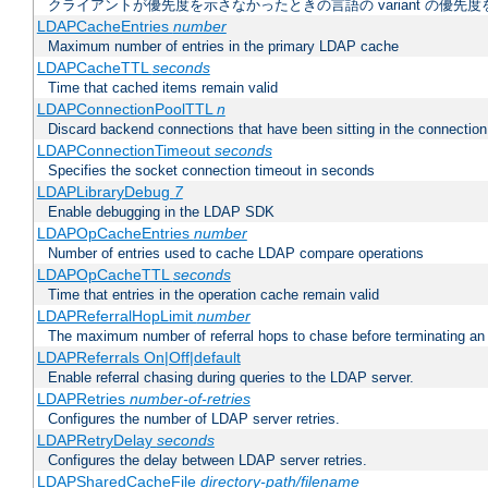
クライアントが優先度を示さなかったときの言語の variant の優先度
LDAPCacheEntries
number
Maximum number of entries in the primary LDAP cache
LDAPCacheTTL
seconds
Time that cached items remain valid
LDAPConnectionPoolTTL
n
Discard backend connections that have been sitting in the connection
LDAPConnectionTimeout
seconds
Specifies the socket connection timeout in seconds
LDAPLibraryDebug
7
Enable debugging in the LDAP SDK
LDAPOpCacheEntries
number
Number of entries used to cache LDAP compare operations
LDAPOpCacheTTL
seconds
Time that entries in the operation cache remain valid
LDAPReferralHopLimit
number
The maximum number of referral hops to chase before terminating a
LDAPReferrals On|Off|default
Enable referral chasing during queries to the LDAP server.
LDAPRetries
number-of-retries
Configures the number of LDAP server retries.
LDAPRetryDelay
seconds
Configures the delay between LDAP server retries.
LDAPSharedCacheFile
directory-path/filename