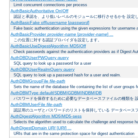
Limit concurrent connections per process
AuthBasicAuthoritative On|Off
認証と承認を、より低いレベルのモジュールに移行させるかを 設定
AuthBasicFake off|
username
[
password
]
Fake basic authentication using the given expressions for username
AuthBasicProvider
provider-name
[
provider-name
] ...
この位置に対する認証プロバイダを設定します。
AuthBasicUseDigestAlgorithm MD5|Off
Check passwords against the authentication providers as if Digest Aut
AuthDBDUserPWQuery
query
SQL query to look up a password for a user
AuthDBDUserRealmQuery
query
SQL query to look up a password hash for a user and realm.
AuthDBMGroupFile
file-path
Sets the name of the database file containing the list of user groups f
AuthDBMType default|SDBM|GDBM|NDBM|DB
パスワードを保存するために必要なデータベースファイルの種類を 
AuthDBMUserFile
file-path
認証用のユーザとパスワードのリストを保持している データベース
AuthDigestAlgorithm MD5|MD5-sess
Selects the algorithm used to calculate the challenge and response ha
AuthDigestDomain
URI
[
URI
] ...
URIs that are in the same protection space for digest authentication