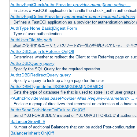
AuthnzFcgiCheckAuthnProvider
provider-name
|
option
...
None
Enables a FastCGI application to handle the check_authn authenticat
AuthnzFcgiDefineProvider
type
provider-name
backend-address
Defines a FastCGI application as a provider for authentication and/or 
AuthType None|Basic|Digest|Form
Type of user authentication
AuthUserFile
file-path
認証に使用するユーザとパスワードの一覧が格納されている、 テキ
AuthzDBDLoginToReferer On|Off
Determines whether to redirect the Client to the Referring page on succ
AuthzDBDQuery
query
Specify the SQL Query for the required operation
AuthzDBDRedirectQuery
query
Specify a query to look up a login page for the user
AuthzDBMType default|SDBM|GDBM|NDBM|DB
Sets the type of database file that is used to store list of user groups
<AuthzProviderAlias
baseProvider Alias Require-Parameters
> ...
Enclose a group of directives that represent an extension of a base au
AuthzSendForbiddenOnFailure On|Off
Send '403 FORBIDDEN' instead of '401 UNAUTHORIZED' if authenticat
BalancerGrowth
#
Number of additional Balancers that can be added Post-configuration
BalancerInherit On|Off