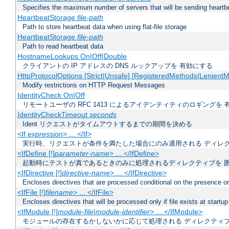
Specifies the maximum number of servers that will be sending heartbe
HeartbeatStorage
file-path
Path to store heartbeat data when using flat-file storage
HeartbeatStorage
file-path
Path to read heartbeat data
HostnameLookups On|Off|Double
クライアントの IP アドレスの DNS ルックアップを 有効にする
HttpProtocolOptions [Strict|Unsafe] [RegisteredMethods|LenientM
Modify restrictions on HTTP Request Messages
IdentityCheck On|Off
リモートユーザの RFC 1413 によるアイデンティティのロギングを 
IdentityCheckTimeout
seconds
Ident リクエストがタイムアウトするまでの期間を決める
<If
expression
> ... </If>
実行時、リクエストが条件を満たした場合にのみ適用される ディレ
<IfDefine [!]
parameter-name
> ... </IfDefine>
起動時にテストが真であるときのみに処理されるディレクティブを 
<IfDirective [!]
directive-name
> ... </IfDirective>
Encloses directives that are processed conditional on the presence or
<IfFile [!]
filename
> ... </IfFile>
Encloses directives that will be processed only if file exists at startup
<IfModule [!]
module-file
|
module-identifier
> ... </IfModule>
モジュールの存在するかしないかに応じて処理される ディレクティ