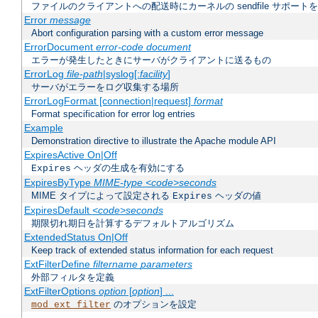
ファイルのクライアントへの配送時にカーネルの sendfile サポート
Error
message
Abort configuration parsing with a custom error message
ErrorDocument
error-code document
エラーが発生したときにサーバがクライアントに送るもの
ErrorLog
file-path
|syslog[:
facility
]
サーバがエラーをログ収集する場所
ErrorLogFormat [connection|request]
format
Format specification for error log entries
Example
Demonstration directive to illustrate the Apache module API
ExpiresActive On|Off
ヘッダの生成を有効にする
Expires
ExpiresByType
MIME-type
<code>seconds
MIME タイプによって設定される
ヘッダの値
Expires
ExpiresDefault
<code>seconds
期限切れ期日を計算するデフォルトアルゴリズム
ExtendedStatus On|Off
Keep track of extended status information for each request
ExtFilterDefine
filtername
parameters
外部フィルタを定義
ExtFilterOptions
option
[
option
] ...
のオプションを設定
mod_ext_filter