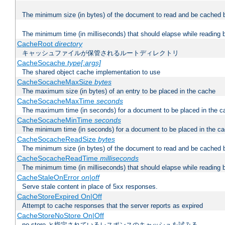
The minimum size (in bytes) of the document to read and be cached 
The minimum time (in milliseconds) that should elapse while reading 
CacheRoot
directory
キャッシュファイルが保管されるルートディレクトリ
CacheSocache
type[:args]
The shared object cache implementation to use
CacheSocacheMaxSize
bytes
The maximum size (in bytes) of an entry to be placed in the cache
CacheSocacheMaxTime
seconds
The maximum time (in seconds) for a document to be placed in the c
CacheSocacheMinTime
seconds
The minimum time (in seconds) for a document to be placed in the c
CacheSocacheReadSize
bytes
The minimum size (in bytes) of the document to read and be cached 
CacheSocacheReadTime
milliseconds
The minimum time (in milliseconds) that should elapse while reading 
CacheStaleOnError
on|off
Serve stale content in place of 5xx responses.
CacheStoreExpired On|Off
Attempt to cache responses that the server reports as expired
CacheStoreNoStore On|Off
no-store と指定されているレスポンスのキャッシュを試みる。