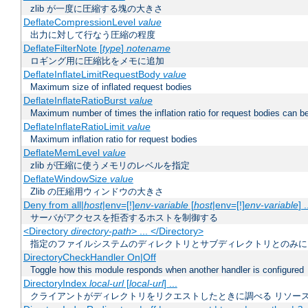
zlib が一度に圧縮する塊の大きさ
DeflateCompressionLevel
value
出力に対して行なう圧縮の程度
DeflateFilterNote [
type
]
notename
ロギング用に圧縮比をメモに追加
DeflateInflateLimitRequestBody
value
Maximum size of inflated request bodies
DeflateInflateRatioBurst
value
Maximum number of times the inflation ratio for request bodies can b
DeflateInflateRatioLimit
value
Maximum inflation ratio for request bodies
DeflateMemLevel
value
zlib が圧縮に使うメモリのレベルを指定
DeflateWindowSize
value
Zlib の圧縮用ウィンドウの大きさ
Deny from all|
host
|env=[!]
env-variable
[
host
|env=[!]
env-variable
] .
サーバがアクセスを拒否するホストを制御する
<Directory
directory-path
> ... </Directory>
指定のファイルシステムのディレクトリとサブディレクトリとのみに
DirectoryCheckHandler On|Off
Toggle how this module responds when another handler is configured
DirectoryIndex
local-url
[
local-url
] ...
クライアントがディレクトリをリクエストしたときに調べる リソー