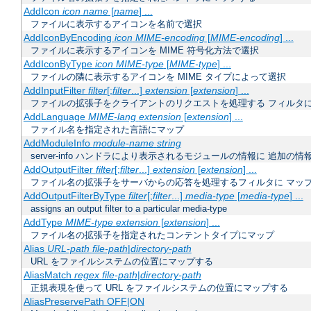
AddIcon
icon
name
[
name
] ...
ファイルに表示するアイコンを名前で選択
AddIconByEncoding
icon
MIME-encoding
[
MIME-encoding
] ...
ファイルに表示するアイコンを MIME 符号化方法で選択
AddIconByType
icon
MIME-type
[
MIME-type
] ...
ファイルの隣に表示するアイコンを MIME タイプによって選択
AddInputFilter
filter
[;
filter
...]
extension
[
extension
] ...
ファイルの拡張子をクライアントのリクエストを処理する フィルタ
AddLanguage
MIME-lang
extension
[
extension
] ...
ファイル名を指定された言語にマップ
AddModuleInfo
module-name
string
server-info ハンドラにより表示されるモジュールの情報に 追加の
AddOutputFilter
filter
[;
filter
...]
extension
[
extension
] ...
ファイル名の拡張子をサーバからの応答を処理するフィルタに マッ
AddOutputFilterByType
filter
[;
filter
...]
media-type
[
media-type
] ...
assigns an output filter to a particular media-type
AddType
MIME-type
extension
[
extension
] ...
ファイル名の拡張子を指定されたコンテントタイプにマップ
Alias
URL-path
file-path
|
directory-path
URL をファイルシステムの位置にマップする
AliasMatch
regex
file-path
|
directory-path
正規表現を使って URL をファイルシステムの位置にマップする
AliasPreservePath OFF|ON