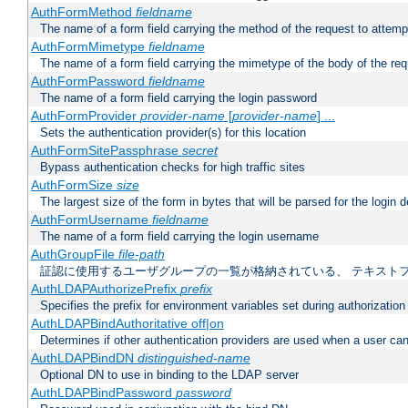
AuthFormMethod
fieldname
The name of a form field carrying the method of the request to attemp
AuthFormMimetype
fieldname
The name of a form field carrying the mimetype of the body of the req
AuthFormPassword
fieldname
The name of a form field carrying the login password
AuthFormProvider
provider-name
[
provider-name
] ...
Sets the authentication provider(s) for this location
AuthFormSitePassphrase
secret
Bypass authentication checks for high traffic sites
AuthFormSize
size
The largest size of the form in bytes that will be parsed for the login d
AuthFormUsername
fieldname
The name of a form field carrying the login username
AuthGroupFile
file-path
証認に使用するユーザグループの一覧が格納されている、 テキスト
AuthLDAPAuthorizePrefix
prefix
Specifies the prefix for environment variables set during authorization
AuthLDAPBindAuthoritative off|on
Determines if other authentication providers are used when a user can
AuthLDAPBindDN
distinguished-name
Optional DN to use in binding to the LDAP server
AuthLDAPBindPassword
password