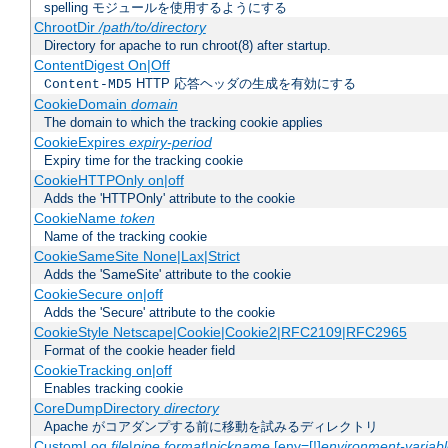
spelling モジュールを使用するようにする
ChrootDir
/path/to/directory
Directory for apache to run chroot(8) after startup.
ContentDigest On|Off
HTTP 応答ヘッダの生成を有効にする
Content-MD5
CookieDomain
domain
The domain to which the tracking cookie applies
CookieExpires
expiry-period
Expiry time for the tracking cookie
CookieHTTPOnly on|off
Adds the 'HTTPOnly' attribute to the cookie
CookieName
token
Name of the tracking cookie
CookieSameSite None|Lax|Strict
Adds the 'SameSite' attribute to the cookie
CookieSecure on|off
Adds the 'Secure' attribute to the cookie
CookieStyle Netscape|Cookie|Cookie2|RFC2109|RFC2965
Format of the cookie header field
CookieTracking on|off
Enables tracking cookie
CoreDumpDirectory
directory
Apache がコアダンプする前に移動を試みるディレクトリ
CustomLog
file
|
pipe
format
|
nickname
[env=[!]
environment-variab