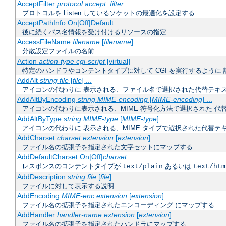
AcceptFilter
protocol
accept_filter
プロトコルを Listen しているソケットの最適化を設定する
AcceptPathInfo On|Off|Default
後に続くパス名情報を受け付けるリソースの指定
AccessFileName
filename
[
filename
] ...
分散設定ファイルの名前
Action
action-type
cgi-script
[virtual]
特定のハンドラやコンテントタイプに対して CGI を実行するように 
AddAlt
string
file
[
file
] ...
アイコンの代わりに 表示される、ファイル名で選択された代替テキ
AddAltByEncoding
string
MIME-encoding
[
MIME-encoding
] ...
アイコンの代わりに表示される、MIME 符号化方法で選択された 代
AddAltByType
string
MIME-type
[
MIME-type
] ...
アイコンの代わりに 表示される、MIME タイプで選択された代替テ
AddCharset
charset
extension
[
extension
] ...
ファイル名の拡張子を指定された文字セットにマップする
AddDefaultCharset On|Off|
charset
レスポンスのコンテントタイプが
あるいは
text/plain
text/htm
AddDescription
string
file
[
file
] ...
ファイルに対して表示する説明
AddEncoding
MIME-enc
extension
[
extension
] ...
ファイル名の拡張子を指定されたエンコーディング にマップする
AddHandler
handler-name
extension
[
extension
] ...
ファイル名の拡張子を指定されたハンドラにマップする