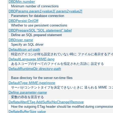
DBDMin
number
Minimum number of connections
DBDParams
param1
=
value1
[,
param2
=
value2
]
Parameters for database connection
DBDPersist On|Off
Whether to use persistent connections
DBDPrepareSQL
"SQL statement"
label
Define an SQL prepared statement
DBDriver
name
Specify an SQL driver
DefaultIcon
url-path
特定のアイコンが何も設定されていない時に ファイルに表示するア
DefaultLanguage
MIME-lang
あるスコープのすべてのファイルを指定された言語に 設定する
DefaultRuntimeDir
directory-path
Base directory for the server run-time files
DefaultType
MIME-type|none
サーバがコンテントタイプを決定できないときに 送られる MIME 
Define
parameter-name
変数の存在を宣言する
DeflateAlterETag AddSuffix|NoChange|Remove
How the outgoing ETag header should be modified during compressio
DeflateBufferSize
value