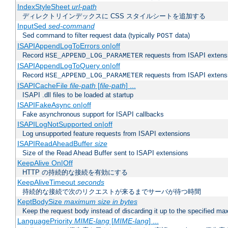
IndexStyleSheet
url-path
ディレクトリインデックスに CSS スタイルシートを追加する
InputSed
sed-command
Sed command to filter request data (typically
data)
POST
ISAPIAppendLogToErrors on|off
Record
requests from ISAPI extensio
HSE_APPEND_LOG_PARAMETER
ISAPIAppendLogToQuery on|off
Record
requests from ISAPI extensio
HSE_APPEND_LOG_PARAMETER
ISAPICacheFile
file-path
[
file-path
] ...
ISAPI .dll files to be loaded at startup
ISAPIFakeAsync on|off
Fake asynchronous support for ISAPI callbacks
ISAPILogNotSupported on|off
Log unsupported feature requests from ISAPI extensions
ISAPIReadAheadBuffer
size
Size of the Read Ahead Buffer sent to ISAPI extensions
KeepAlive On|Off
HTTP の持続的な接続を有効にする
KeepAliveTimeout
seconds
持続的な接続で次のリクエストが来るまでサーバが待つ時間
KeptBodySize
maximum size in bytes
Keep the request body instead of discarding it up to the specified ma
LanguagePriority
MIME-lang
[
MIME-lang
] ...