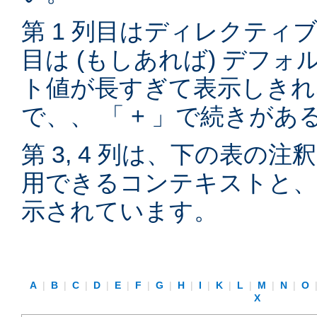
第 1 列目はディレクティブ
目は (もしあれば) デフ
ト値が長すぎて表示しきれ
で、、 「 + 」で続きが
第 3, 4 列は、下の表の
用できるコンテキストと、
示されています。
A
|
B
|
C
|
D
|
E
|
F
|
G
|
H
|
I
|
K
|
L
|
M
|
N
|
O
X