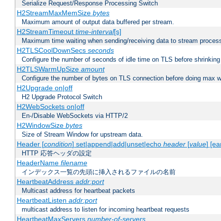
Serialize Request/Response Processing Switch
H2StreamMaxMemSize
bytes
Maximum amount of output data buffered per stream.
H2StreamTimeout
time-interval
[s]
Maximum time waiting when sending/receiving data to stream proces
H2TLSCoolDownSecs
seconds
Configure the number of seconds of idle time on TLS before shrinking
H2TLSWarmUpSize
amount
Configure the number of bytes on TLS connection before doing max w
H2Upgrade on|off
H2 Upgrade Protocol Switch
H2WebSockets on|off
En-/Disable WebSockets via HTTP/2
H2WindowSize
bytes
Size of Stream Window for upstream data.
Header [
condition
] set|append|add|unset|echo
header
[
value
] [ea
HTTP 応答ヘッダの設定
HeaderName
filename
インデックス一覧の先頭に挿入されるファイルの名前
HeartbeatAddress
addr:port
Multicast address for heartbeat packets
HeartbeatListen
addr:port
multicast address to listen for incoming heartbeat requests
HeartbeatMaxServers
number-of-servers