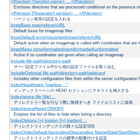
<IfSection [!]
section-name
> ... </IfSection>
Encloses directives that are processed conditional on the presence or
<IfVersion [[!]
operator
]
version
> ... </IfVersion>
バージョン依存の設定を入れる
ImapBase map|referer|
URL
Default
for imagemap files
base
ImapDefault error|nocontent|map|referer|
URL
Default action when an imagemap is called with coordinates that are n
ImapMenu none|formatted|semiformatted|unformatted
Action if no coordinates are given when calling an imagemap
Include
file-path
|
directory-path
サーバ設定ファイル中から他の設定ファイルを取り込む
IncludeOptional
file-path
|
directory-path
|
wildcard
Includes other configuration files from within the server configuration f
IndexHeadInsert
"markup ..."
インデックスページの HEAD セクションにテキストを挿入する
IndexIgnore
file
[
file
] ...
ディレクトリ一覧を行なう際に無視すべき ファイルリストに追加
IndexIgnoreReset ON|OFF
Empties the list of files to hide when listing a directory
IndexOptions [+|-]
option
[[+|-]
option
] ...
ディレクトリインデックスの様々な設定項目
IndexOrderDefault Ascending|Descending Name|Date|Size|Descri
ディレクトリインデックスの標準の順番付けを設定