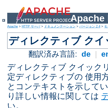
Apach
Apache
>
HTTP サーバ
>
ドキュメンテーション
>
バージョン 2.4
>
モ
ディレクティブ ク
翻訳済み言語:
de
|
e
ディレクティブ クイックリフ
定ディレクティブの 使用
とコンテキストを示してい
り詳しい情報に関しては
い。