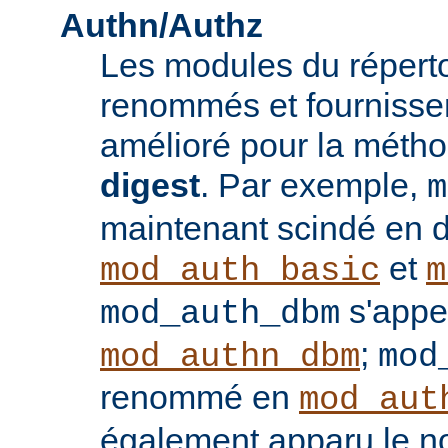
Authn/Authz
Les modules du réperto
renommés et fournisse
amélioré pour la méthod
digest
. Par exemple,
m
maintenant scindé en 
et
mod_auth_basic
m
s'appe
mod_auth_dbm
;
mod_authn_dbm
mod
renommé en
mod_aut
également apparu le 