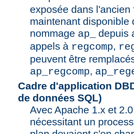
exposée dans l'ancien f
maintenant disponible 
nommage
depuis
ap_
appels à
,
regcomp
re
peuvent être remplacés
,
ap_regcomp
ap_reg
Cadre d'application DB
de données SQL)
Avec Apache 1.x et 2.0
nécessitant un process
plan devaient s'en ch