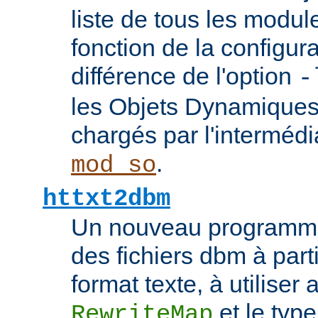
liste de tous les modu
fonction de la configura
différence de l'option
-
les Objets Dynamique
chargés par l'interméd
.
mod_so
httxt2dbm
Un nouveau programme
des fichiers dbm à part
format texte, à utiliser 
et le typ
RewriteMap