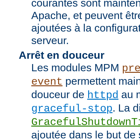
courantes sont mainten
Apache, et peuvent êtr
ajoutées à la configura
serveur.
Arrêt en douceur
Les modules MPM
pr
permettent maint
event
douceur de
au m
httpd
. La d
graceful-stop
GracefulShutdownT
ajoutée dans le but de 