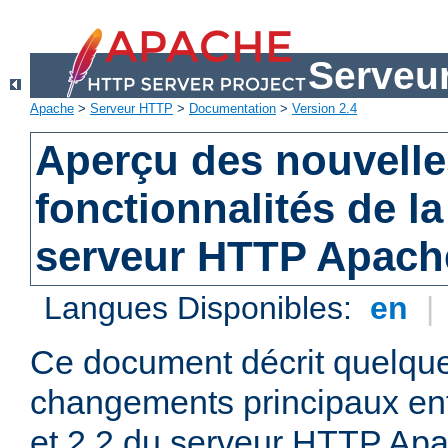
Serveu
Apache
>
Serveur HTTP
>
Documentation
>
Version 2.4
Aperçu des nouvelle
fonctionnalités de la
serveur HTTP Apach
Langues Disponibles:
en
|
Ce document décrit quelqu
changements principaux ent
et 2.2 du serveur HTTP Apa