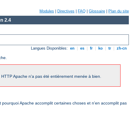
Modules
|
Directives
|
FAQ
|
Glossaire
|
Plan du site
n 2.4
Langues Disponibles:
en
|
es
|
fr
|
ko
|
tr
|
zh-cn
che.
ur HTTP Apache n'a pas été entièrement menée à bien.
nt pourquoi Apache accomplit certaines choses et n'en accomplit pas