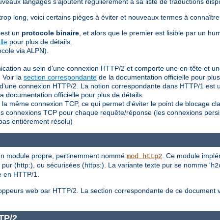
eaux langages s'ajoutent régulièrement à sa liste de traductions dispo
trop long, voici certains pièges à éviter et nouveaux termes à connaîtr
 est un
protocole binaire
, et alors que le premier est lisible par un hu
lle
pour plus de détails.
cole via ALPN).
nication au sein d'une connexion HTTP/2 et comporte une en-tête et u
 Voir la
section correspondante
de la documentation officielle pour plus
ein d'une connexion HTTP/2. La notion correspondante dans HTTP/1 es
a documentation officielle pour plus de détails.
la même connexion TCP, ce qui permet d'éviter le point de blocage cl
lles connexions TCP pour chaque requête/réponse (les connexions persi
pas entièrement résolu)
a un module propre, pertinemment nommé
. Ce module implém
mod_http2
pur (http:), ou sécurisées (https:). La variante texte pur se nomme '
h2
le en HTTP/1.
veloppeurs web par HTTP/2. La section correspondante de ce document
TP/2