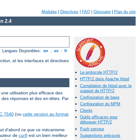
Modules
|
Directives
|
FAQ
|
Glossaire
|
Plan du site
n 2.4
Langues Disponibles:
en
|
es
|
fr
ction
, et les interfaces et directives
Le protocole HTTP/2
HTTP/2 dans Apache httpd
Compilation de httpd avec le
support de HTTP/2
une utilisation plus efficace des
Configuration de base
, des réponses et des en-têtes. Par
Configuration du MPM
Clients
C 7540
(ou
cette version au format
Outils efficaces pour
déboguer HTTP/2
Push serveur
out d'abord
ce que
ce mécanisme
'auteur de
curl
) est un bien meilleur
Suggestions précoces