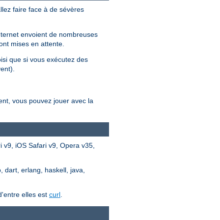
llez faire face à de sévères
 internet envoient de nombreuses
ont mises en attente.
oisi que si vous exécutez des
ent).
ent, vous pouvez jouer avec la
 v9, iOS Safari v9, Opera v35,
dart, erlang, haskell, java,
'entre elles est
curl
.