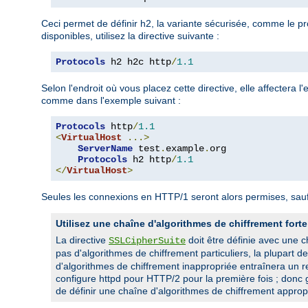
Ceci permet de définir h2, la variante sécurisée, comme le pr
disponibles, utilisez la directive suivante :
Protocols
 h2 h2c http
/
1.1
Selon l'endroit où vous placez cette directive, elle affectera
comme dans l'exemple suivant :
Protocols
 http
/
1.1
<
VirtualHost
...>
ServerName
 test
.
example
.
org

Protocols
 h2 http
/
1.1
</
VirtualHost
>
Seules les connexions en HTTP/1 seront alors permises, sauf 
Utilisez une chaîne d'algorithmes de chiffrement forte
La directive
doit être définie avec une 
SSLCipherSuite
pas d'algorithmes de chiffrement particuliers, la plupart d
d'algorithmes de chiffrement inappropriée entraînera un r
configure httpd pour HTTP/2 pour la première fois ; donc g
de définir une chaîne d'algorithmes de chiffrement appropr