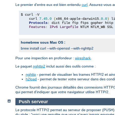
Le premier d'entre eux est bien entendu
curl
. Assurez-vous a
$ curl 
-
V

    curl 
7.45
.
0
(
x86_64-apple-darwin15
.
0.0
)
 l
Protocols
:
 dict file ftp ftps gopher http
Features
:
IPv6
Largefile
 NTLM NTLM_WB SSL
homebrew sous Mac OS :
brew install curl --with-openssl --with-nghttp2
Pour une inspection en profondeur :
wireshark
.
Le paquet
nghttp2
inclut aussi des outils comme :
nghttp
- permet de visualiser les trames HTTP/2 et ains
h2load
- permet de tester votre serveur dans des cond
Chrome fournit des journaux détaillés des connexions HTTP/
qui permet d'indiquer que votre navigateur utilise HTTP/2.
Push serveur
Le protocole HTTP/2 permet au serveur de proposer (PUSH) d
du style : "voici une requête que vous n'avez jamais envoyée,