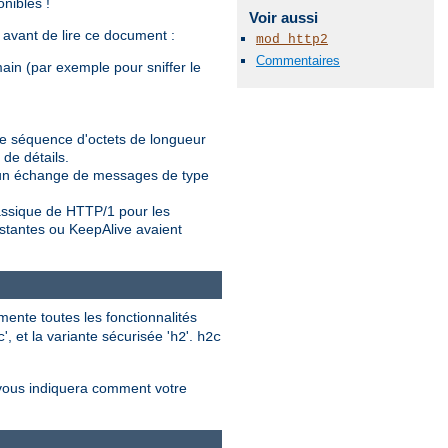
nibles !
Voir aussi
e avant de lire ce document :
mod_http2
Commentaires
main (par exemple pour sniffer le
ne séquence d'octets de longueur
 de détails.
t un échange de messages de type
assique de HTTP/1 pour les
stantes ou KeepAlive avaient
ente toutes les fonctionnalités
', et la variante sécurisée '
'.
c
h2
h2c
 vous indiquera comment votre