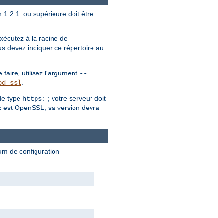
 1.2.1. ou supérieure doit être
écutez à la racine de
us devez indiquer ce répertoire au
faire, utilisez l'argument
--
.
od_ssl
de type
; votre serveur doit
https:
sez est OpenSSL, sa version devra
mum de configuration