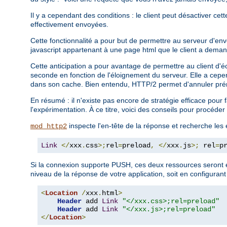
Il y a cependant des conditions : le client peut désactiver cet
effectivement envoyées.
Cette fonctionnalité a pour but de permettre au serveur d'en
javascript appartenant à une page html que le client a deman
Cette anticipation a pour avantage de permettre au client d'é
seconde en fonction de l'éloignement du serveur. Elle a cepe
dans son cache. Bien entendu, HTTP/2 permet d'annuler prém
En résumé : il n'existe pas encore de stratégie efficace pour
l'expérimentation. À ce titre, voici des conseils pour procéd
inspecte l'en-tête de la réponse et recherche les
mod_http2
Link
</
xxx
.
css
>;
rel
=
preload
,
</
xxx
.
js
>;
 rel
=
p
Si la connexion supporte PUSH, ces deux ressources seront e
niveau de la réponse de votre application, soit en configurant
<
Location
/
xxx
.
html
>
Header
 add 
Link
"</xxx.css>;rel=preload"
Header
 add 
Link
"</xxx.js>;rel=preload"
</
Location
>