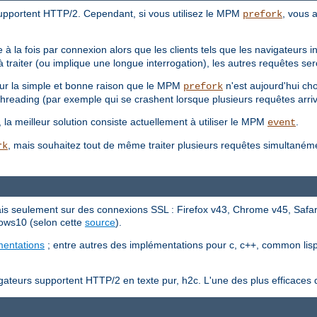
upportent HTTP/2. Cependant, si vous utilisez le MPM
, vous a
prefork
 à la fois par connexion alors que les clients tels que les navigateurs
traiter (ou implique une longue interrogation), les autres requêtes ser
our la simple et bonne raison que le MPM
n'est aujourd'hui ch
prefork
threading (par exemple qui se crashent lorsque plusieurs requêtes arriv
t, la meilleur solution consiste actuellement à utiliser le MPM
.
event
, mais souhaitez tout de même traiter plusieurs requêtes simultaném
rk
s seulement sur des connexions SSL : Firefox v43, Chrome v45, Safari
ows10 (selon cette
source
).
mentations
; entre autres des implémentations pour c, c++, common lisp, 
teurs supportent HTTP/2 en texte pur, h2c. L'une des plus efficaces d