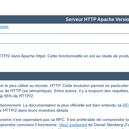
Serveur HTTP Apache Versio
oriels
HTTP/2 dans Apache httpd. Cette fonctionnalité en est au stade
de produ
 le plus utilisé au monde, HTTP. Cette évolution permet en particulier 
x de HTTP (sa sémantique). Entre autres, il y a toujours des requêtes
éjà 95% de HTTP/2.
tionnement. La documentation la plus officielle est bien entendu sa
RF
de HTTP/2 dans leurs moindres détails.
anisme n'est cependant pas sa RFC. Il est préférable de comprendre t
omprendre
comment
il fonctionne.
http2 explained
de Daniel Stenberg (l