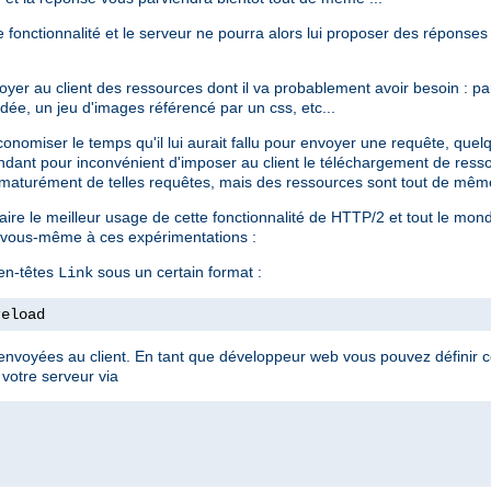
te fonctionnalité et le serveur ne pourra alors lui proposer des réponses
voyer au client des ressources dont il va probablement avoir besoin : 
dée, un jeu d'images référencé par un css, etc...
conomiser le temps qu'il lui aurait fallu pour envoyer une requête, que
ndant pour inconvénient d'imposer au client le téléchargement de resso
aturément de telles requêtes, mais des ressources sont tout de même
 faire le meilleur usage de cette fonctionnalité de HTTP/2 et tout le mo
er vous-même à ces expérimentations :
 en-têtes
sous un certain format :
Link
reload
nvoyées au client. En tant que développeur web vous pouvez définir ce
 votre serveur via