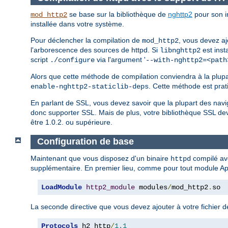
se base sur la bibliothèque de
nghttp2
pour son i
mod_http2
installée dans votre système.
Pour déclencher la compilation de
, vous devez aj
mod_http2
l'arborescence des sources de httpd. Si
est inst
libnghttp2
script
via l'argument '
./configure
--with-nghttp2=<path
Alors que cette méthode de compilation conviendra à la plupar
. Cette méthode est prat
enable-nghttp2-staticlib-deps
En parlant de SSL, vous devez savoir que la plupart des n
donc supporter SSL. Mais de plus, votre bibliothèque SSL de
être 1.0.2. ou supérieure.
Configuration de base
Maintenant que vous disposez d'un binaire
compilé av
httpd
supplémentaire. En premier lieu, comme pour tout module Ap
LoadModule
http2_module
 modules
/
mod_http2
.
so
La seconde directive que vous devez ajouter à votre fichier d
Protocols
 h2 http
/
1.1