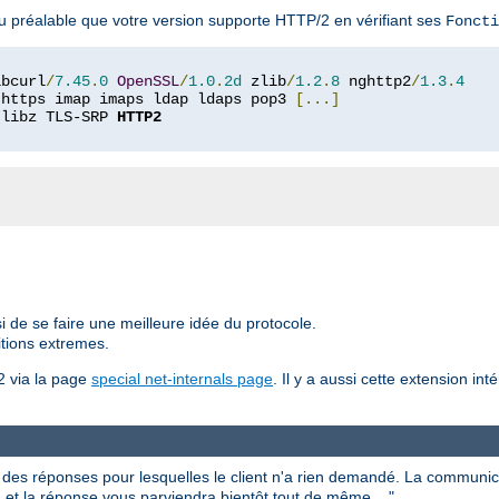
u préalable que votre version supporte HTTP/2 en vérifiant ses
Foncti
ibcurl
/
7.45
.
0
OpenSSL
/
1.0
.
2d
 zlib
/
1.2
.
8
 nghttp2
/
1.3
.
4
 https imap imaps ldap ldaps pop3 
[...]
 libz TLS-SRP 
HTTP2
i de se faire une meilleure idée du protocole.
itions extremes.
2 via la page
special net-internals page
. Il y a aussi cette extension in
es réponses pour lesquelles le client n'a rien demandé. La communic
 et la réponse vous parviendra bientôt tout de même ..."