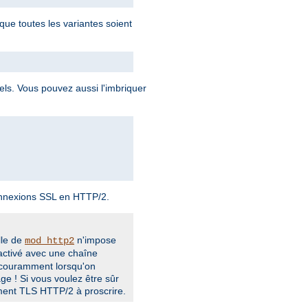
que toutes les variantes soient
uels. Vous pouvez aussi l'imbriquer
onnexions SSL en HTTP/2.
lle de
n'impose
mod_http2
activé avec une chaîne
t couramment lorsqu'on
ge ! Si vous voulez être sûr
ement TLS HTTP/2 à proscrire.