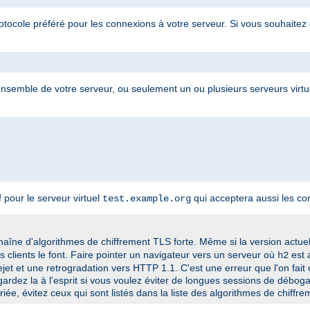
otocole préféré pour les connexions à votre serveur. Si vous souhaitez 
 l'ensemble de votre serveur, ou seulement un ou plusieurs serveurs virt
pour le serveur virtuel
qui acceptera aussi les c
test.example.org
chaîne d'algorithmes de chiffrement TLS forte. Même si la version actue
es clients le font. Faire pointer un navigateur vers un serveur où
est 
h2
ejet et une retrogradation vers HTTP 1.1. C'est une erreur que l'on fai
ardez la à l'esprit si vous voulez éviter de longues sessions de déboga
iée, évitez ceux qui sont listés dans la
liste des algorithmes de chiffr