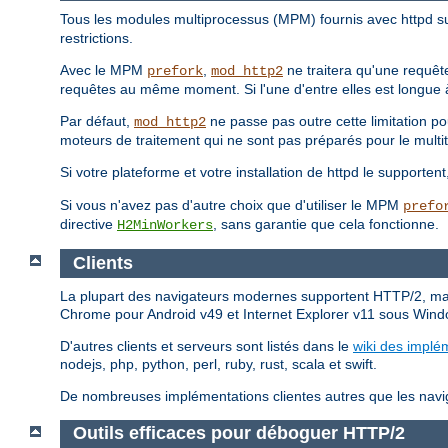
Tous les modules multiprocessus (MPM) fournis avec httpd s
restrictions.
Avec le MPM
,
ne traitera qu'une requête
prefork
mod_http2
requêtes au même moment. Si l'une d'entre elles est longue à 
Par défaut,
ne passe pas outre cette limitation p
mod_http2
moteurs de traitement qui ne sont pas préparés pour le multi
Si votre plateforme et votre installation de httpd le supporten
Si vous n'avez pas d'autre choix que d'utiliser le MPM
prefo
directive
, sans garantie que cela fonctionne.
H2MinWorkers
Clients
La plupart des navigateurs modernes supportent HTTP/2, mai
Chrome pour Android v49 et Internet Explorer v11 sous Wind
D'autres clients et serveurs sont listés dans le
wiki des implé
nodejs, php, python, perl, ruby, rust, scala et swift.
De nombreuses implémentations clientes autres que les naviga
Outils efficaces pour déboguer HTTP/2