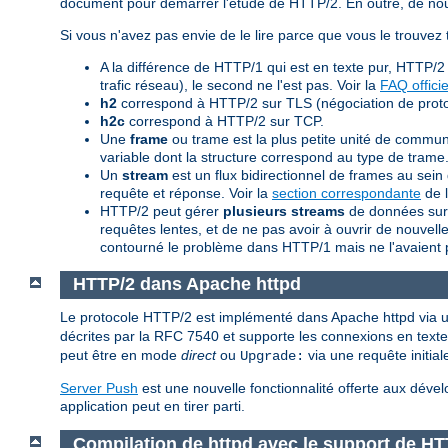
document pour démarrer l'étude de HTTP/2. En outre, de nouv
Si vous n'avez pas envie de le lire parce que vous le trouvez 
A la différence de HTTP/1 qui est en texte pur, HTTP/2
trafic réseau), le second ne l'est pas. Voir la
FAQ officie
h2
correspond à HTTP/2 sur TLS (négociation de proto
h2c
correspond à HTTP/2 sur TCP.
Une
frame
ou trame est la plus petite unité de commu
variable dont la structure correspond au type de trame.
Un
stream
est un flux bidirectionnel de frames au s
requête et réponse. Voir la
section correspondante
de l
HTTP/2 peut gérer
plusieurs streams
de données sur 
requêtes lentes, et de ne pas avoir à ouvrir de nouve
contourné le problème dans HTTP/1 mais ne l'avaient 
HTTP/2 dans Apache httpd
Le protocole HTTP/2 est implémenté dans Apache httpd vi
décrites par la RFC 7540 et supporte les connexions en texte 
peut être en mode
direct
ou
via une requête initia
Upgrade:
Server Push
est une nouvelle fonctionnalité offerte aux dé
application peut en tirer parti.
Compilation de httpd avec le support de HT