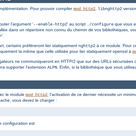
mplémentation. Pour pouvoir compiler
,
version
mod_http2
libnghttp2
outer l'argument '
' au script
que vous ex
--enable-http2
./configure
allée dans un répertoire non connu du chemin de vos bibliothèques, vo
'.
>
t, certains préféreront lier statiquement
à ce module. Pour ce 
nghttp2
iquement la même que celle utilisée pour lier statiquement openssl à
m
avigateurs ne communiqueront en HTTP/2 que sur des URLs sécurisées 
vra supporter l'extension
. Enfin, si la bibliothèque que vous utili
ALPN
ec le module
, l'activation de ce dernier nécessite un mini
mod_http2
ache, vous devez le charger :
e configuration est