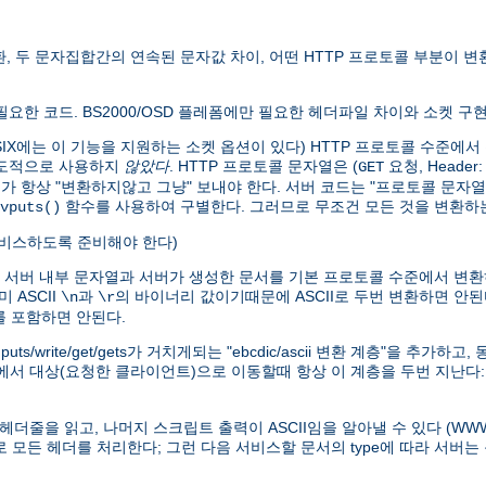
변환, 두 문자집합간의 연속된 문자값 차이, 어떤 HTTP 프로토콜 부분이
만 필요한 코드. BS2000/OSD 플레폼에만 필요한 헤더파일 차이와 소켓 구
0 POSIX에는 이 기능을 지원하는 소켓 옵션이 있다) HTTP 프로토콜 수
의도적으로 사용하지
않았다
. HTTP 프로토콜 문자열은 (
요청, Header
GET
버가 항상 "변환하지않고 그냥" 보내야 한다. 서버 코드는 "프로토콜 문자열
함수를 사용하여 구별한다. 그러므로 무조건 모든 것을 변환하는
vputs()
 서비스하도록 준비해야 한다)
) 서버 내부 문자열과 서버가 생성한 문서를 기본 프로토콜 수준에서 변환
 ASCII
과
의 바이너리 값이기때문에 ASCII로 두번 변환하면 안된
\n
\r
자를 포함하면 안된다.
/write/get/gets가 거치게되는 "ebcdic/ascii 변환 계층"을 추가
)에서 대상(요청한 클라이언트)으로 이동할때 항상 이 계층을 두번 지난다
의 헤더줄을 읽고, 나머지 스크립트 출력이 ASCII임을 알아낼 수 있다 (
으로 모든 헤더를 처리한다; 그런 다음 서비스할 문서의 type에 따라 서버는 