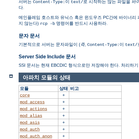
서버는
이
로 시작하는 않는 파일을
바
Content-Type:
text/
다.
메인플레임 호스트와 유닉스 혹은 윈도우즈 PC간에 바이너리 파일을 전
지 않는다)
명령어를 반드시 사용하라.
rcp -b
문자 문서
기본적으로 서버는 문자파일이 (
즉
,
이
Content-Type:
text/
Server Side Include 문서
SSI 문서는 현재 EBCDIC 형식으로만 저장해야 한다. 처리하기 
아파치 모듈의 상태
모듈
상태
비고
+
core
+
mod_access
+
mod_actions
+
mod_alias
+
mod_asis
+
mod_auth
+
mod_auth_anon