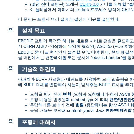
(몇년 전에 포팅된) 오래된
CERN-3.0
서버를 대체할 "쓸
이 플레폼에서 아파치의 prefork 프로세스 방식이 CERN의 
이 문서는 포팅시 여러 설계상 결정의 이유를 설명한다.
설계 목표
EBCDIC 포팅의 목적중 하나는 새로운 서버로 전환을 유도하고 쉽
전 CERN 서버가 인식하는 유일한 형식인) ASCII와 (POSI
EBCDIC 중 어느 형식인지 설정할 수 있어야 한다. 현재 해결
음 버전에서는 변환해야할 모든 문서에 "ebcdic-handler"
기술적 해결책
아파치가 BUFF 자료형과 메써드를 사용하여 모든 입출력을 하
에 BUFF 객체를 변환해야 하는지 알려주는 BUFF 표시를 추가
요청을 받기 전에
변환
(요청과 요청헤더가 항상 ASCII
요청 내용을 받았을때 content type에 따라
변환/변환안
응답헤더를 보내기 전에
변환
(응답헤더는 항상 ASCII
응답 내용을 보낼때 content type에 따라
변환/변환안함
포팅에 대해서
소스의 변화는 두가지
로 구분할 수 있다: