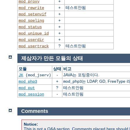
+
mod_proxy
+
테스트안됨
mod_rewrite
+
mod_setenvif
+
mod_speling
+
mod_status
+
mod_unique_id
+
mod_userdir
?
테스트안됨
mod_usertrack
제삼자가 만든 모듈의 상태
모듈
상태
비고
-
JAVA는 포팅중이다.
JK
(mod_jserv)
+
는 LDAP, GD, FreeT
mod_php3
mod_php3
?
테스트안됨
mod_put
-
테스트안됨
mod_session
Comments
Notice:
This is not a Q&A section. Comments placed here should 