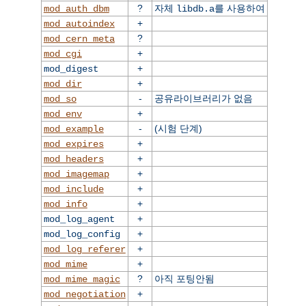
?
자체
를 사용하여
mod_auth_dbm
libdb.a
+
mod_autoindex
?
mod_cern_meta
+
mod_cgi
+
mod_digest
+
mod_dir
-
공유라이브러리가 없음
mod_so
+
mod_env
-
(시험 단계)
mod_example
+
mod_expires
+
mod_headers
+
mod_imagemap
+
mod_include
+
mod_info
+
mod_log_agent
+
mod_log_config
+
mod_log_referer
+
mod_mime
?
아직 포팅안됨
mod_mime_magic
+
mod_negotiation