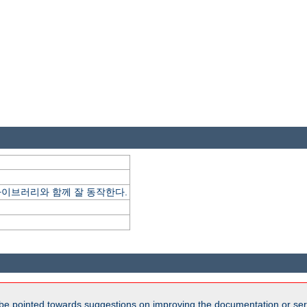
ype 라이브러리와 함께 잘 동작한다.
be pointed towards suggestions on improving the documentation or ser