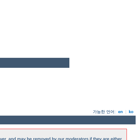
가능한 언어:
en
|
ko
ver, and may be removed by our moderators if they are either