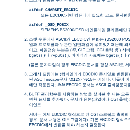
#ifdef
#ifdef CHARSET_EBCDIC
모든 EBCDIC기반 컴퓨터에 필요한 코드. 문자
#ifdef _OSD_POSIX
SIEMENS BS2000/OSD 메인플레임 플레폼에
소켓 수준에서 ASCII와 EBCDIC간 변화는 (BS200
열과 프로토콜과 무관한 일반파일이 섞여있기때문에 
이고, 파일전송 부분은 (
즉
, GIF 그림, CGI 출력
등.
) 서
나
, 바이너리 자료에는
나
bgets()
rvputs()
bgets()
r
(물론 문자파일의 경우 EBCDIC 문서를 항상 ASCII로
그래서 포팅에는 (컴파일러가 EBCDIC 문자열로 변환한
된 ASCII escape문자
와
는 예외다: 이들이 이미
\012
\015
에만 적용된다;
외부
EBCDIC 문서는 ASCII 줄바꿈문
BUFF 관리함수를 사용하는 방법을 살펴본 후 나는 모든 puts
변환 표시를 추가했다. 문서가 원본(파일이나 CGI 출력
.
이언트
서버는 이제 EBCDIC 형식으로 된 CGI 스크립트 출력
경우: 문서 내용은 GIF 그림이다). 기본 EBCDIC 형식
EBCDIC에서 변환을 해야 하는지 결정한다.