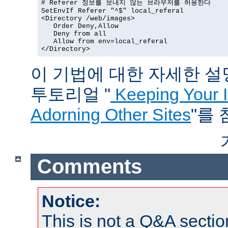
# Referer 정보를 보내지 않는 브라우저를 허용한다

SetEnvIf Referer "^$" local_referal

<Directory /web/images>

   Order Deny,Allow

   Deny from all

   Allow from env=local_referal

</Directory>
이 기법에 대한 자세한 설명은
투토리얼 "
Keeping Your 
Adorning Other Sites
"를
Comments
Notice:
This is not a Q&A sect