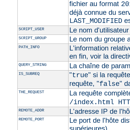
fichier au format
20
déjà connue du ser
es
LAST_MODIFIED
Le nom d'utilisateur 
SCRIPT_USER
Le nom du groupe au
SCRIPT_GROUP
L'information relat
PATH_INFO
en fin, voir la direct
La chaîne de param
QUERY_STRING
"
" si la requê
IS_SUBREQ
true
requête, "
" d
false
La requête complèt
THE_REQUEST
/index.html HT
L'adresse IP de l'hô
REMOTE_ADDR
Le port de l'hôte di
REMOTE_PORT
supérieures)