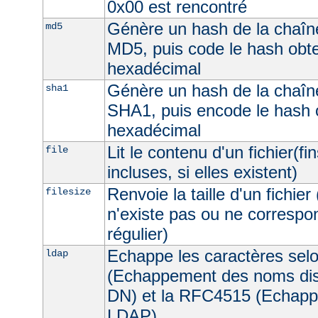
0x00 est rencontré
Génère un hash de la chaîne
md5
MD5, puis code le hash obt
hexadécimal
Génère un hash de la chaîne
sha1
SHA1, puis encode le hash 
hexadécimal
Lit le contenu d'un fichier(fi
file
incluses, si elles existent)
Renvoie la taille d'un fichier 
filesize
n'existe pas ou ne correspon
régulier)
Echappe les caractères sel
ldap
(Echappement des noms dist
DN) et la RFC4515 (Echappe
LDAP).