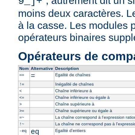
", autrement dit un 
9_]+
moins deux caractères. L
à la casse. Les modules p
opérateurs binaires supp
Opérateurs de comp
Nom
Alternative
Description
=
Egalité de chaînes
==
Inégalité de chaînes
!=
Chaîne inférieure à
<
Chaîne inférieure ou égale à
<=
Chaîne supérieure à
>
Chaîne supérieure ou égale à
>=
La chaîne correspond à l'expression ratio
=~
La chaîne ne correspond pas à l'expressio
!~
eq
Egalité d'entiers
-eq