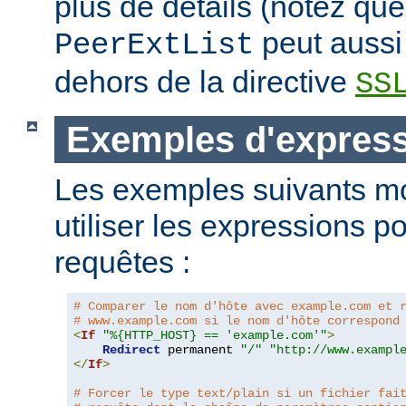
plus de détails (notez que
peut aussi 
PeerExtList
dehors de la directive
SS
Exemples d'expres
Les exemples suivants m
utiliser les expressions p
requêtes :
# Comparer le nom d'hôte avec example.com et 
# www.example.com si le nom d'hôte correspond
<
If
"%{HTTP_HOST} == 'example.com'"
>
Redirect
 permanent 
"/"
"http://www.exampl
</
If
>
# Forcer le type text/plain si un fichier fai