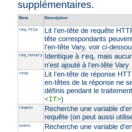
supplémentaires.
Nom
Description
Lit l'en-tête de requête HTT
,
req
http
tête correspondants peuvent
l'en-tête Vary, voir ci-desso
Identique à
, mais aucu
req_novary
req
n'est ajouté à l'en-tête Vary
Lit l'en-tête de réponse HTT
resp
en-têtes de la réponse ne s
définis pendant le traitement
)
<If>
Recherche une variable d'e
reqenv
requête (on peut aussi utilis
Recherche une variable d'e
osenv