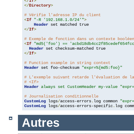
</
If
>
</
Directory
>
# Vérifie l'adresse IP du client
<
If
"-R '192.168.1.0/24'"
>
Header
</
If
>
# Exemple de fonction dans un contexte boolée
<
If
"md5('foo') == 'acbd18db4cc2f85cedef654fc
Header
</
If
>
# Function example in string context
Header
 set foo-checksum 
"expr=%{md5:foo}"
# L'exemple suivant retarde l'évaluation de l
# <If>
Header
always set CustomHeader my-value "expr
# Journalisation conditionnelle
CustomLog
 logs
/
access-errors
.
log common 
"expr
CustomLog
 logs
/
access-errors-specific
.
log com
Autres