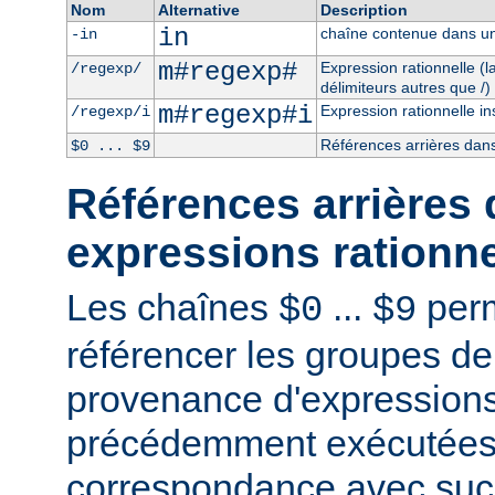
Nom
Alternative
Description
in
chaîne contenue dans un
-in
m#regexp#
Expression rationnelle (
/regexp/
délimiteurs autres que /)
m#regexp#i
Expression rationnelle in
/regexp/i
Références arrières dans
$0 ... $9
Références arrières 
expressions rationne
Les chaînes
...
perm
$0
$9
référencer les groupes de
provenance d'expressions
précédemment exécutées 
correspondance avec succ