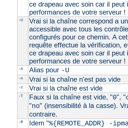
ce drapeau avec soin car il peut 
performances de votre serveur !
Vrai si la chaîne correspond a u
-U
accessible avec tous les contrôl
configurés pour ce chemin. A cet
requête effectue la vérification, e
ce drapeau avec soin car il peut 
performances de votre serveur !
Alias pour
-A
-U
Vrai si la chaîne n'est pas vide
-n
Vrai si la chaîne est vide
-z
Faux si la chaîne est vide, "
", "
-T
0
"
" (insensibilité à la casse). V
no
contraire.
Idem "
-R
%{REMOTE_ADDR} -ipm