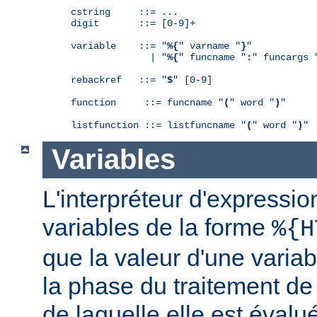
cstring     ::= ...

digit       ::= [0-9]+

variable    ::= "
%{
" varname "
}
"

              | "
%{
" funcname "
:
" funcargs 
rebackref   ::= "
$
" [0-9]

function     ::= funcname "
(
" word "
)
"

listfunction ::= listfuncname "
(
" word "
)
"
Variables
L'interpréteur d'expressio
variables de la forme
%{H
que la valeur d'une varia
la phase du traitement de
de laquelle elle est éval