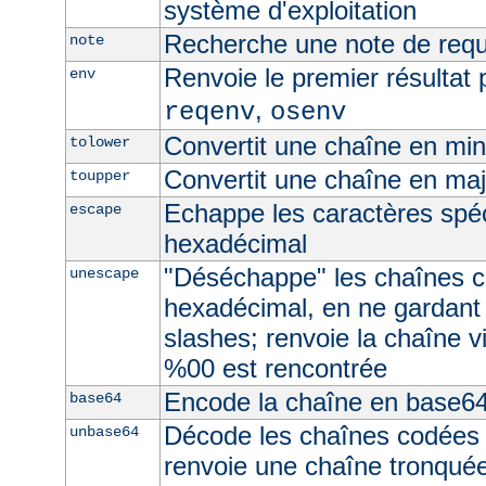
système d'exploitation
Recherche une note de req
note
Renvoie le premier résultat 
env
,
reqenv
osenv
Convertit une chaîne en mi
tolower
Convertit une chaîne en ma
toupper
Echappe les caractères spé
escape
hexadécimal
"Déséchappe" les chaînes 
unescape
hexadécimal, en ne gardant
slashes; renvoie la chaîne v
%00 est rencontrée
Encode la chaîne en base6
base64
Décode les chaînes codées
unbase64
renvoie une chaîne tronquée 