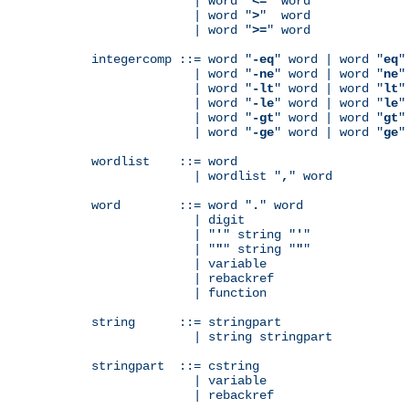
              | word "
<=
" word

              | word "
>
"  word

              | word "
>=
" word

integercomp ::= word "
-eq
" word | word "
eq
"
              | word "
-ne
" word | word "
ne
"
              | word "
-lt
" word | word "
lt
"
              | word "
-le
" word | word "
le
"
              | word "
-gt
" word | word "
gt
"
              | word "
-ge
" word | word "
ge
"
wordlist    ::= word

              | wordlist "
,
" word

word        ::= word "
.
" word

              | digit

              | "
'
" string "
'
"

              | "
"
" string "
"
"

              | variable

	      | rebackref

              | function

string      ::= stringpart

              | string stringpart

stringpart  ::= cstring

              | variable

	      | rebackref
