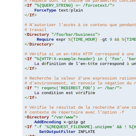
# requête dont la chaîne de paramètres contie
<
If
"%{QUERY_STRING} =~ /forcetext/"
>
ForceType
 text
/
</
If
>
# N'autoriser l'accès à ce contenu que pendan
# travail
<
Directory
"/foo/bar/business"
>
Require
 expr 
%{
TIME_HOUR
}
-
gt 
9
&&
%{
TIM
</
Directory
>
# Vérifie si un en-tête HTTP correspond à une
<
If
"%{HTTP:X-example-header} in { 'foo', 'ba
La
 d
é
finition de l
'
en-t
ê
te correspond 
à
 u
</
If
>
# Recherche la valeur d'une expression ration
# d'environnement, et renvoie la négation du 
<
If
"! reqenv('REDIRECT_FOO') =~ /bar/"
>
La
 condition est v
é
rifi
é
</
If
>
# Vérifie le résultat de la recherche d'une c
# contexte de répertoire avec l'option -f
<
Directory
"/var/www"
>
AddEncoding
<
If
"-f '%{REQUEST_FILENAME}.unzipme' && ! %{
SetOutputFilter