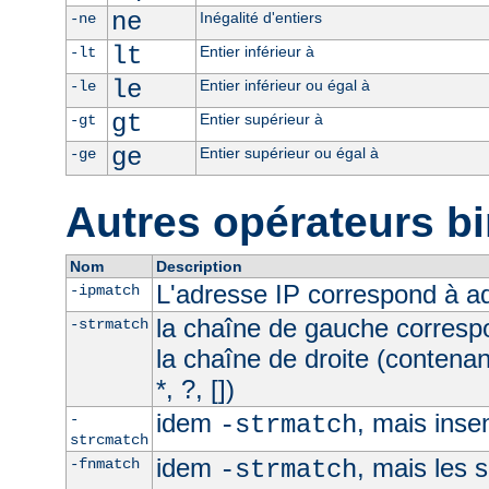
ne
Inégalité d'entiers
-ne
lt
Entier inférieur à
-lt
le
Entier inférieur ou égal à
-le
gt
Entier supérieur à
-gt
ge
Entier supérieur ou égal à
-ge
Autres opérateurs bi
Nom
Description
L'adresse IP correspond à 
-ipmatch
la chaîne de gauche corresp
-strmatch
la chaîne de droite (contena
*, ?, [])
idem
, mais inse
-
-strmatch
strcmatch
idem
, mais les 
-fnmatch
-strmatch