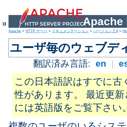
Apach
Apache
>
HTTP サーバ
>
ドキュメンテーション
>
バージョン 2.4
>
H
ユーザ毎のウェブデ
翻訳済み言語:
en
|
e
この日本語訳はすでに古
性があります。 最近更
には英語版をご覧下さい
複数のユーザのいるシステ