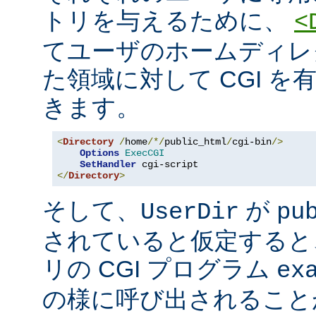
トリを与えるために、
<
てユーザのホームディレ
た領域に対して CGI を
きます。
<
Directory
/
home
/*/
public_html
/
cgi-bin
/>
Options
ExecCGI
SetHandler
</
Directory
>
そして、
が
UserDir
pu
されていると仮定すると
リの CGI プログラム
ex
の様に呼び出されること