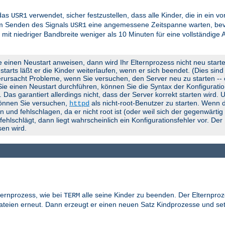
 das
verwendet, sicher festzustellen, dass alle Kinder, die in ein 
USR1
em Senden des Signals
eine angemessene Zeitspanne warten, bevo
USR1
 mit niedriger Bandbreite weniger als 10 Minuten für eine vollständige
e einen Neustart anweisen, dann wird Ihr Elternprozess nicht neu start
rts läßt er die Kinder weiterlaufen, wenn er sich beendet. (Dies sind d
rursacht Probleme, wenn Sie versuchen, den Server neu zu starten -- er
 Sie einen Neustart durchführen, können Sie die Syntax der Konfigurati
). Das garantiert allerdings nicht, dass der Server korrekt starten wird.
können Sie versuchen,
als nicht-root-Benutzer zu starten. Wenn d
httpd
 und fehlschlagen, da er nicht root ist (oder weil sich der gegenwärti
lschlägt, dann liegt wahrscheinlich ein Konfigurationsfehler vor. Der
en wird.
ternprozess, wie bei
alle seine Kinder zu beenden. Der Elternproz
TERM
gdateien erneut. Dann erzeugt er einen neuen Satz Kindprozesse und se