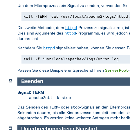
Um dem Elternprozess ein Signal zu senden, verwenden Sie e
kill -TERM `cat /usr/local/apache2/logs/httpd
Die zweite Methode, dem
-Prozess zu signalisieren, i
httpd
Dies sind Argumente des
-Programms, es wird jedoch 
httpd
durchreicht.
Nachdem Sie
signalisiert haben, können Sie dessen F
httpd
tail -f /usr/local/apache2/logs/error_log
Passen Sie diese Beispiele entsprechend Ihren
ServerRoot
Beenden
Signal: TERM
apache2ctl -k stop
Das Senden des
- oder
-Signals an den Elternproz
TERM
stop
Sekunden dauern, bis alle Kindprozesse komplett beendet sin
abgebrochen. Es werden keine weiteren Anfragen mehr bedie
Unterbrechungsfreier Neustart