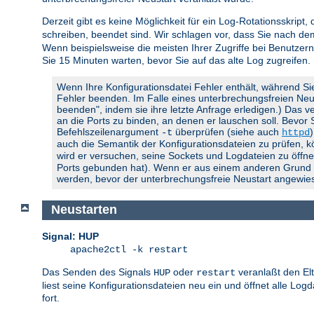
Derzeit gibt es keine Möglichkeit für ein Log-Rotationsskript,
schreiben, beendet sind. Wir schlagen vor, dass Sie nach d
Wenn beispielsweise die meisten Ihrer Zugriffe bei Benutzern
Sie 15 Minuten warten, bevor Sie auf das alte Log zugreifen.
Wenn Ihre Konfigurationsdatei Fehler enthält, während Si
Fehler beenden. Im Falle eines unterbrechungsfreien Neusta
beenden", indem sie ihre letzte Anfrage erledigen.) Das ve
an die Ports zu binden, an denen er lauschen soll. Bevor
Befehlszeilenargument
überprüfen (siehe auch
-t
httpd
auch die Semantik der Konfigurationsdateien zu prüfen, 
wird er versuchen, seine Sockets und Logdateien zu öffnen
Ports gebunden hat). Wenn er aus einem anderen Grund feh
werden, bevor der unterbrechungsfreie Neustart angewies
Neustarten
Signal: HUP
apache2ctl -k restart
Das Senden des Signals
oder
veranlaßt den El
HUP
restart
liest seine Konfigurationsdateien neu ein und öffnet alle Lo
fort.