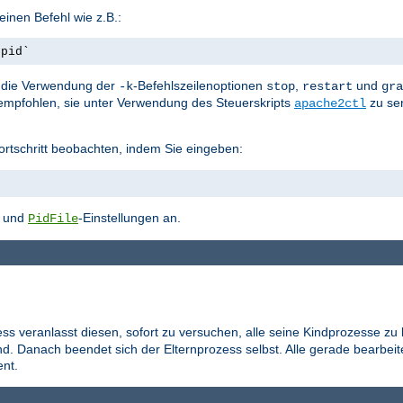
inen Befehl wie z.B.:
.pid`
st die Verwendung der
-Befehlszeilenoptionen
,
und
-k
stop
restart
gra
empfohlen, sie unter Verwendung des Steuerskripts
zu se
apache2ctl
ortschritt beobachten, indem Sie eingeben:
- und
-Einstellungen an.
PidFile
ess veranlasst diesen, sofort zu versuchen, alle seine Kindprozesse zu
d. Danach beendet sich der Elternprozess selbst. Alle gerade bearbei
nt.