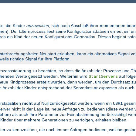
ss, die Kinder
anzuweisen
, sich nach Abschluß ihrer momentanen bear
en). Der Elternprozess liest seine Konfigurationsdateien erneut ein un
urch ein Kind der neuen Konfigurations-
Generation
. Dieses beginnt sof
nterbrechungsfreien Neustart erlauben, kann ein alternatives Signal v
eils richtige Signal für Ihre Platform.
 Prozesssteuerung zu beachten, so dass die Anzahl der Prozesse und Th
echenden Werte gesetzt werden. Weiterhin wird
auf folge
StartServers
eue Kindprozesse erstellt wurden, dann werden, um den Durchsatz z
die Anzahl der Kinder entsprechend der Serverlast anzupassen als auch 
rstatistiken
nicht
auf Null zurückgesetzt werden, wenn ein
gesend
USR1
 Server nicht in der Lage ist, neue Anfragen zu bedienen (diese werden
n gehen) als auch Ihre Parameter zur Feinabstimmung berücksichtigt we
 Kinder über mehrere Generationen zu verfolgen, erhalten bleiben.
nder zu kennzeichen, die noch immer Anfragen bedienen, welche gestar