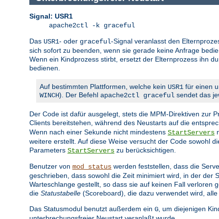
Signal: USR1
apache2ctl -k graceful
Das
- oder
-Signal veranlasst den Elternproze
USR1
graceful
sich sofort zu beenden, wenn sie gerade keine Anfrage bedien
Wenn ein Kindprozess stirbt, ersetzt der Elternprozess ihn d
bedienen.
Auf bestimmten Plattformen, welche kein
für einen u
USR1
). Der Befehl
sendet das jew
WINCH
apache2ctl graceful
Der Code ist dafür ausgelegt, stets die MPM-Direktiven zur
Clients bereitstehen, während des Neustarts auf die entspr
Wenn nach einer Sekunde nicht mindestens
n
StartServers
weitere erstellt. Auf diese Weise versucht der Code sowohl 
Parameters
zu berücksichtigen.
StartServers
Benutzer von
werden feststellen, dass die Serve
mod_status
geschrieben, dass sowohl die Zeit minimiert wird, in der der
Warteschlange gestellt, so dass sie auf keinen Fall verlore
die
Statustabelle
(Scoreboard), die dazu verwendet wird, alle
Das Statusmodul benutzt außerdem ein
, um diejenigen Ki
G
unterbrechungsfreier Neustart veranlaßt wurde.