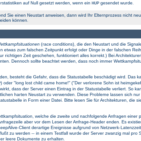
rstatistiken auf Null gesetzt werden, wenn ein
gesendet wurde.
HUP
nd Sie einen Neustart anweisen, dann wird Ihr Elternprozess nicht neu 
meiden können.
ettkampfsituationen
(race conditions), die den Neustart und die Signale
n etwas zum falschen Zeitpunkt erfolgt oder Dinge in der falschen Reih
richtigen Zeit geschehen, funktioniert alles korrekt.) Bei Architekture
konnten. Dennoch sollte beachtet werden, dass noch immer Wettkampfsi
den, besteht die Gefahr, dass die Statustabelle beschädigt wird. Das ka
) oder "long lost child came home!" ("Der verlorene Sohn ist heimgek
P
wirkt, dass der Server einen Eintrag in der Statustabelle verliert. So k
lichen harten Neustart zu verwenden. Diese Probleme lassen sich nu
atustabelle in Form einer Datei. Bitte lesen Sie für Architekturen, die 
ettkampfsituation, welche die zweite und nachfolgende Anfragen einer
ragezeile aber vor dem Lesen der Anfrage-Header enden. Es existiert e
 KeepAlive-Client derartige Ereignisse aufgrund von Netzwerk-Latenzze
influßt zu werden -- in einem Testfall wurde der Server zwanzig mal pr
der leere Dokumente zu erhalten.