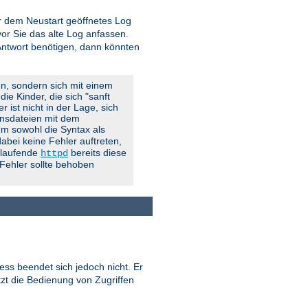
vor dem Neustart geöffnetes Log
r Sie das alte Log anfassen.
 Antwort benötigen, dann könnten
en, sondern sich mit einem
ie Kinder, die sich "sanft
 ist nicht in der Lage, sich
onsdateien mit dem
 Um sowohl die Syntax als
abei keine Fehler auftreten,
g laufende
bereits diese
httpd
 Fehler sollte behoben
ess beendet sich jedoch nicht. Er
tzt die Bedienung von Zugriffen