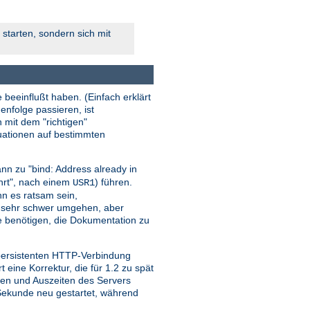
starten, sondern sich mit
 beeinflußt haben. (Einfach erklärt
enfolge passieren, ist
n mit dem "richtigen"
tuationen auf bestimmten
nn zu "bind: Address already in
ehrt", nach einem
) führen.
USR1
ann es ratsam sein,
r sehr schwer umgehen, aber
sie benötigen, die Dokumentation zu
 persistenten HTTP-Verbindung
ine Korrektur, die für 1.2 zu spät
iten und Auszeiten des Servers
o Sekunde neu gestartet, während