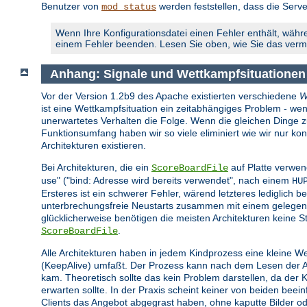
Benutzer von
werden feststellen, dass die Serve
mod_status
Wenn Ihre Konfigurationsdatei einen Fehler enthält, währe
einem Fehler beenden. Lesen Sie oben, wie Sie das ver
Anhang: Signale und Wettkampfsituationen
Vor der Version 1.2b9 des Apache existierten verschiedene
W
ist eine Wettkampfsituation ein zeitabhängiges Problem - wen
unerwartetes Verhalten die Folge. Wenn die gleichen Dinge zur 
Funktionsumfang haben wir so viele eliminiert wie wir nur 
Architekturen existieren.
Bei Architekturen, die ein
auf Platte verwen
ScoreBoardFile
use" ("bind: Adresse wird bereits verwendet", nach einem
HU
Ersteres ist ein schwerer Fehler, wärend letzteres lediglich be
unterbrechungsfreie Neustarts zusammen mit einem gelegent
glücklicherweise benötigen die meisten Architekturen keine St
.
ScoreBoardFile
Alle Architekturen haben in jedem Kindprozess eine kleine W
(KeepAlive) umfaßt. Der Prozess kann nach dem Lesen der Anf
kam. Theoretisch sollte das kein Problem darstellen, da der
erwarten sollte. In der Praxis scheint keiner von beiden bee
Clients das Angebot abgegrast haben, ohne kaputte Bilder o