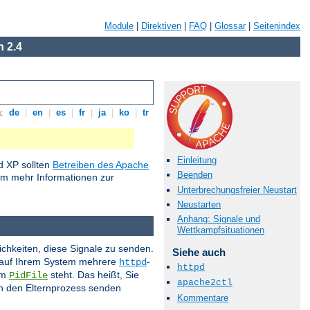
Module
|
Direktiven
|
FAQ
|
Glossar
|
Seitenindex
 2.4
n:
de
|
en
|
es
|
fr
|
ja
|
ko
|
tr
Einleitung
 XP sollten
Betreiben des Apache
Beenden
um mehr Informationen zur
Unterbrechungsfreier Neustart
Neustarten
Anhang: Signale und
Wettkampfsituationen
ichkeiten, diese Signale zu senden.
Siehe auch
s auf Ihrem System mehrere
-
httpd
httpd
im
steht. Das heißt, Sie
PidFile
apache2ctl
 an den Elternprozess senden
Kommentare